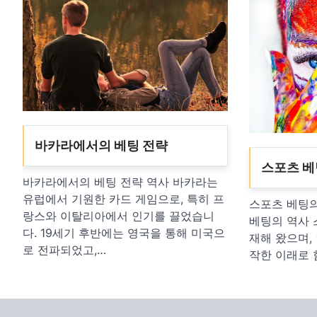
바카라에서의 베팅 전략
스포츠 베
바카라에서의 베팅 전략 역사 바카라는
유럽에서 기원한 카드 게임으로, 특히 프
스포츠 베팅의
랑스와 이탈리아에서 인기를 끌었습니
베팅의 역사 
다. 19세기 후반에는 영국을 통해 미국으
재해 왔으며,
로 전파되었고,…
작한 이래로 