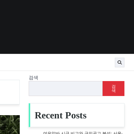
검색
검
색
Recent Posts
여우알바 시급 비교와 구인공고 분석: 서울·