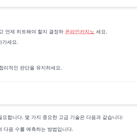
하고 언제 히트해야 할지 결정하
온라인카지노
세요.
아가세요.
 합리적인 판단을 유지하세요.
요합니다. 몇 가지 중요한 고급 기술은 다음과 같습니다:
여 다음 수를 예측하는 방법입니다.