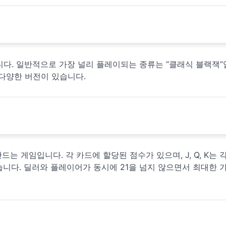
다. 일반적으로 가장 널리 플레이되는 종류는 “클래식 블랙잭”
 등 다양한 버전이 있습니다.
 게임입니다. 각 카드에 할당된 점수가 있으며, J, Q, K는 각
있습니다. 딜러와 플레이어가 동시에 21을 넘지 않으면서 최대한 