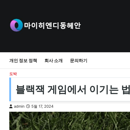
Skip
to
content
개인 정보 정책
회사 소개
문의하기
도박
블랙잭 게임에서 이기는 
admin
5월 17, 2024