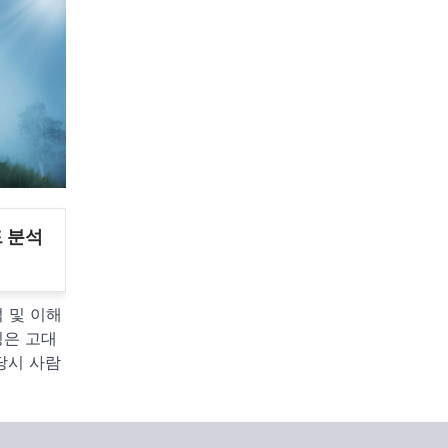
 분석
 및 이해
팅은 고대
당시 사람