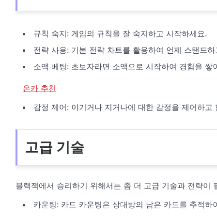
규칙 숙지: 게임의 규칙을 잘 숙지하고 시작하세요.
전략 사용: 기본 전략 차트를 활용하여 언제 스탠드
소액 베팅: 초보자라면 소액으로 시작하여 경험을 쌓
온카 추천
감정 제어: 이기거나 지거나에 대한 감정을 제어하고
고급 기술
블랙잭에서 승리하기 위해서는 좀 더 고급 기술과 전략이 필
카운팅: 카드 카운팅은 상대방의 남은 카드를 추적하