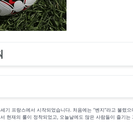
칙
18세기 프랑스에서 시작되었습니다. 처음에는 “벤지”라고 불렸으
되면서 현재의 룰이 정착되었고, 오늘날에도 많은 사람들이 즐기는