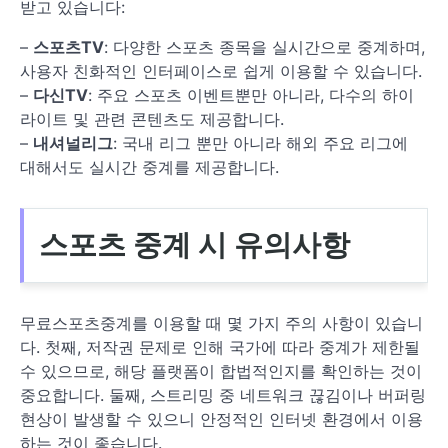
받고 있습니다:
–
스포츠TV
: 다양한 스포츠 종목을 실시간으로 중계하며,
사용자 친화적인 인터페이스로 쉽게 이용할 수 있습니다.
–
다신TV
: 주요 스포츠 이벤트뿐만 아니라, 다수의 하이
라이트 및 관련 콘텐츠도 제공합니다.
–
내셔널리그
: 국내 리그 뿐만 아니라 해외 주요 리그에
대해서도 실시간 중계를 제공합니다.
스포츠 중계 시 유의사항
무료스포츠중계를 이용할 때 몇 가지 주의 사항이 있습니
다. 첫째, 저작권 문제로 인해 국가에 따라 중계가 제한될
수 있으므로, 해당 플랫폼이 합법적인지를 확인하는 것이
중요합니다. 둘째, 스트리밍 중 네트워크 끊김이나 버퍼링
현상이 발생할 수 있으니 안정적인 인터넷 환경에서 이용
하는 것이 좋습니다.