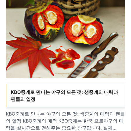
KBO중계로 만나는 야구의 모든 것: 생중계의 매력과
팬들의 열정
KBO중계로 만나는 야구의 모든 것: 생중계의 매력과 팬들
의 열정 KBO중계의 매력 KBO중계는 한국 프로야구의 매
력을 실시간으로 전해주는 중요한 창구입니다. 실제…