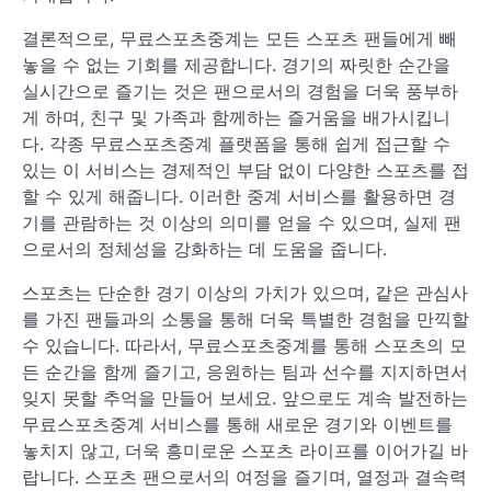
결론적으로, 무료스포츠중계는 모든 스포츠 팬들에게 빼
놓을 수 없는 기회를 제공합니다. 경기의 짜릿한 순간을
실시간으로 즐기는 것은 팬으로서의 경험을 더욱 풍부하
게 하며, 친구 및 가족과 함께하는 즐거움을 배가시킵니
다. 각종 무료스포츠중계 플랫폼을 통해 쉽게 접근할 수
있는 이 서비스는 경제적인 부담 없이 다양한 스포츠를 접
할 수 있게 해줍니다. 이러한 중계 서비스를 활용하면 경
기를 관람하는 것 이상의 의미를 얻을 수 있으며, 실제 팬
으로서의 정체성을 강화하는 데 도움을 줍니다.
스포츠는 단순한 경기 이상의 가치가 있으며, 같은 관심사
를 가진 팬들과의 소통을 통해 더욱 특별한 경험을 만끽할
수 있습니다. 따라서, 무료스포츠중계를 통해 스포츠의 모
든 순간을 함께 즐기고, 응원하는 팀과 선수를 지지하면서
잊지 못할 추억을 만들어 보세요. 앞으로도 계속 발전하는
무료스포츠중계 서비스를 통해 새로운 경기와 이벤트를
놓치지 않고, 더욱 흥미로운 스포츠 라이프를 이어가길 바
랍니다. 스포츠 팬으로서의 여정을 즐기며, 열정과 결속력