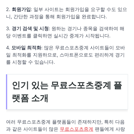
2.
회원가입
: 일부 사이트는 회원가입을 요구할 수도 있으
니, 간단한 과정을 통해 회원가입을 완료합니다.
3.
경기 검색 및 시청
: 원하는 경기나 종목을 검색하여 해
당 이벤트를 클릭하면 실시간 중계가 시작됩니다.
4.
모바일 최적화
: 많은 무료스포츠중계 사이트들이 모바
일 최적화를 지원하므로, 스마트폰으로도 편리하게 경기
를 시청할 수 있습니다.
인기 있는 무료스포츠중계 플
랫폼 소개
여러 무료스포츠중계 플랫폼들이 존재하지만, 특히 다음
과 같은 사이트들이 많은
무료스포츠중계
팬들에게 사랑