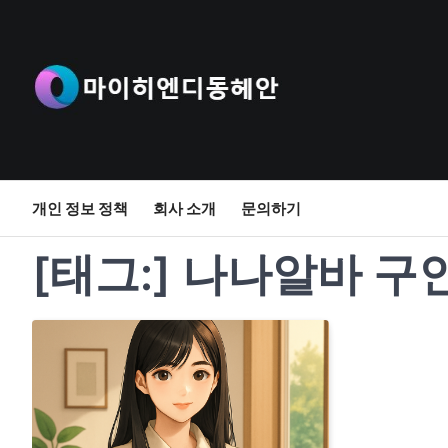
Skip
to
content
개인 정보 정책
회사 소개
문의하기
[태그:]
나나알바 구