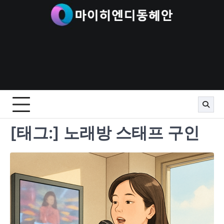
Skip
to
content
[태그:]
노래방 스태프 구인