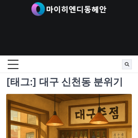
Skip
to
content
[태그:]
대구 신천동 분위기