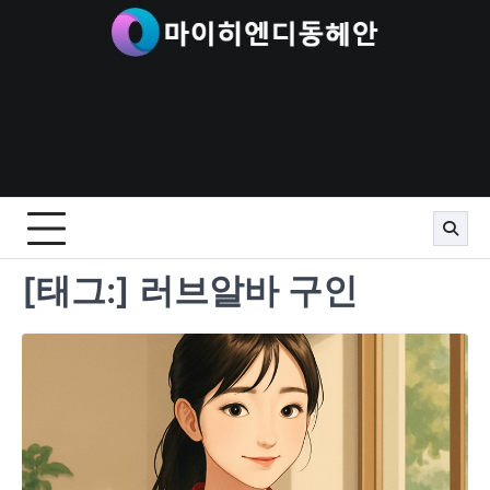
Skip
to
content
[태그:]
러브알바 구인