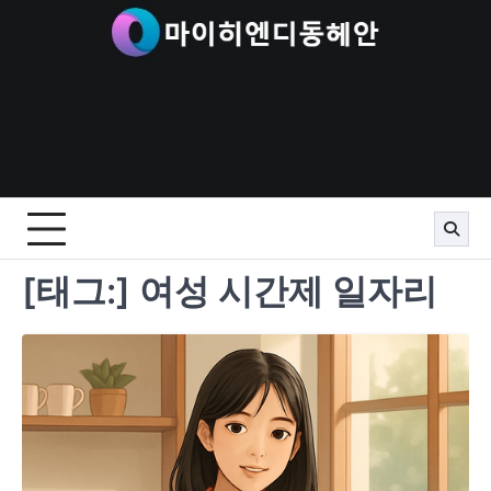
Skip
to
content
[태그:]
여성 시간제 일자리