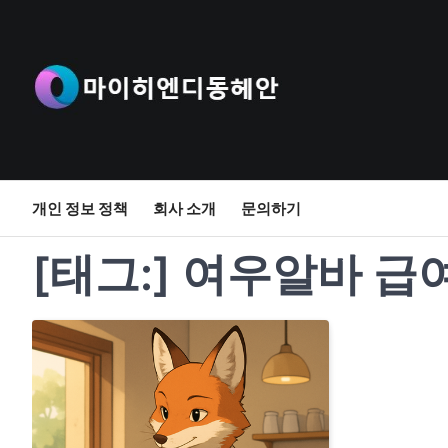
Skip
to
content
개인 정보 정책
회사 소개
문의하기
[태그:]
여우알바 급