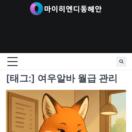
Skip
to
content
[태그:]
여우알바 월급 관리