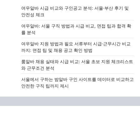
여우알바 시급 비교와 구인공고 분석: 서울·부산 후기 및
안전성 체크
여우알바: 서울 구직 방법과 시급 비교, 면접 팁과 합격 확
률 분석
여우알바 지원 방법과 필요 서류부터 시급·근무시간 비교
까지: 면접 팁 및 채용 공고 확인 방법
룸알바 채용 실태와 시급 비교: 서울 초보 지원 체크리스트
와 근무조건 분석
서울에서 구하는 밤알바 구인 사이트를 데이터로 비교하고
안전한 구직 팁까지 제시