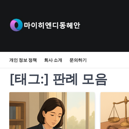
Skip
to
content
개인 정보 정책
회사 소개
문의하기
[태그:]
판례 모음