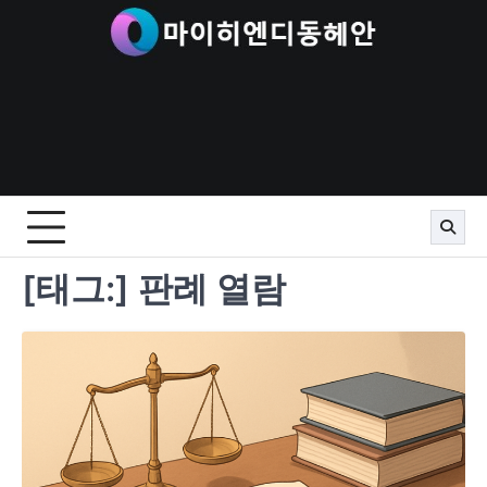
Skip
to
content
[태그:]
판례 열람