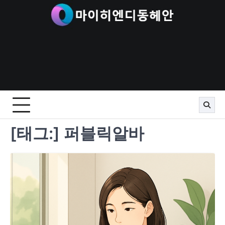
Skip
to
content
[태그:]
퍼블릭알바