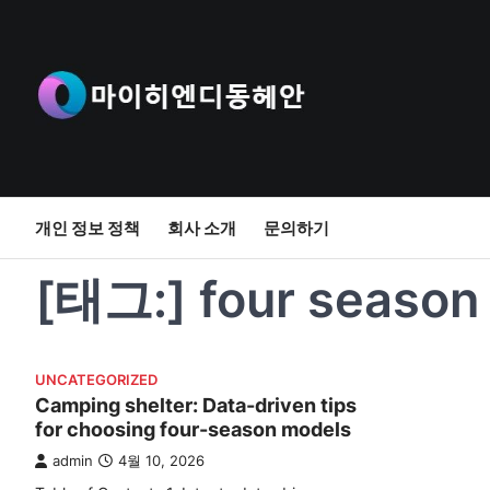
Skip
to
content
개인 정보 정책
회사 소개
문의하기
[태그:]
four season
UNCATEGORIZED
Camping shelter: Data-driven tips
for choosing four-season models
admin
4월 10, 2026