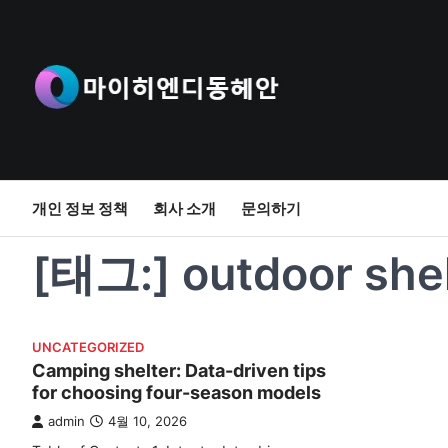
Skip
to
content
개인 정보 정책
회사 소개
문의하기
[태그:]
outdoor she
UNCATEGORIZED
Camping shelter: Data-driven tips
for choosing four-season models
admin
4월 10, 2026