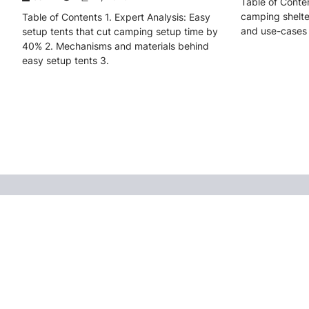
Table of Conten
camping shelter
Table of Contents 1. Expert Analysis: Easy
and use-cases f
setup tents that cut camping setup time by
40% 2. Mechanisms and materials behind
easy setup tents 3.