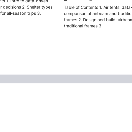
ts 1. Intro to data-driven
 decisions 2. Shelter types
Table of Contents 1. Air tents: data
or all-season trips 3.
comparison of airbeam and traditio
frames 2. Design and build: airbea
traditional frames 3.