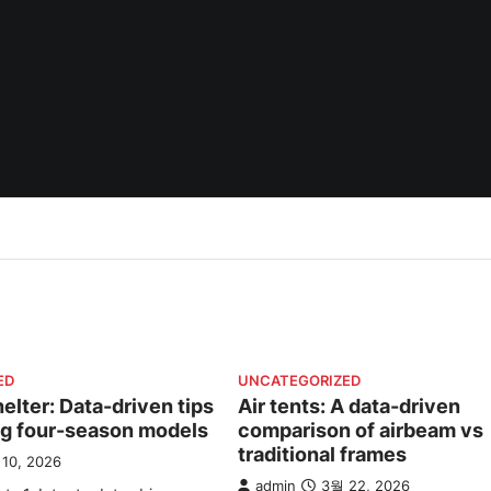
ED
UNCATEGORIZED
lter: Data-driven tips
Air tents: A data-driven
ng four-season models
comparison of airbeam vs
traditional frames
10, 2026
admin
3월 22, 2026