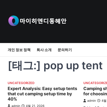
Skip
to
content
개인 정보 정책
회사 소개
문의하기
[태그:]
pop up tent
UNCATEGORIZED
UNCATEGORIZ
Expert Analysis: Easy setup tents
Camping she
that cut camping setup time by
for choosi
40%
admin
4월 
admin
4월 21, 2026