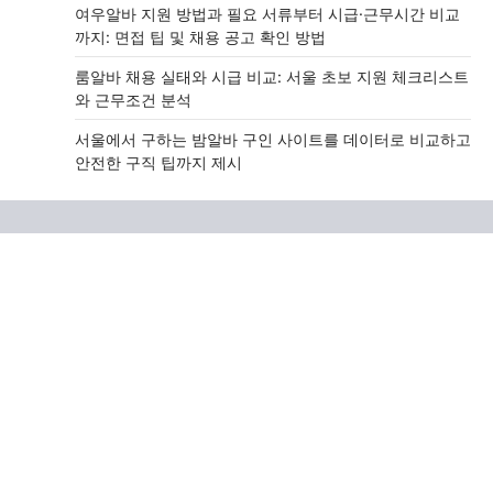
여우알바 지원 방법과 필요 서류부터 시급·근무시간 비교
까지: 면접 팁 및 채용 공고 확인 방법
룸알바 채용 실태와 시급 비교: 서울 초보 지원 체크리스트
와 근무조건 분석
서울에서 구하는 밤알바 구인 사이트를 데이터로 비교하고
안전한 구직 팁까지 제시