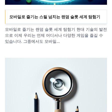
모바일로 즐기는 스릴 넘치는 랜덤 슬롯 세계 탐험기
모바일로 즐기는 랜덤 슬롯 세계 탐험기 현대 기술의 발전
으로 이제 우리는 언제 어디서나 다양한 게임을 즐길 수
있습니다. 그중에서도 모바일…