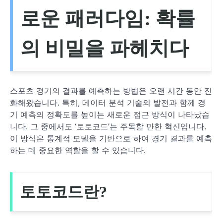
로운 패러다임: 확률
의 비밀을 파헤치다
스포츠 경기의 결과를 예측하는 방법은 오랜 시간 동안 진
화해왔습니다. 특히, 데이터 분석 기술의 발전과 함께 경
기 예측의 정확도를 높이는 새로운 접근 방식이 나타났습
니다. 그 중에서도 ‘토토코드’는 주목할 만한 혁신입니다.
이 방식은 통계적 모델을 기반으로 하여 경기 결과를 예측
하는 데 중요한 역할을 할 수 있습니다.
토토코드란?