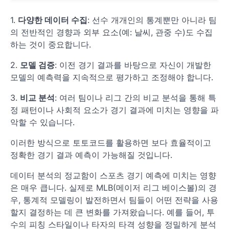
1.
다양한 데이터 수집
: 선수 개개인의 통계뿐만 아니라 팀
의 전반적인 경향과 외부 요소(예: 날씨, 관중 수)도 수집
하는 것이 중요합니다.
2.
모델 검증
: 이전 경기 결과를 바탕으로 자신이 개발한
모델의 예측력을 지속적으로 평가하고 조정해야 합니다.
3.
비교 분석
: 여러 팀이나 리그 간의 비교 분석을 통해 특
정 패턴이나 사회적 요소가 경기 결과에 미치는 영향을 파
악할 수 있습니다.
이러한 방식으로 토토코드를 활용하면 보다 효율적이고
정확한 경기 결과 예측이 가능해질 것입니다.
데이터 분석의 정교함이 스포츠 경기 예측에 미치는 영향
은 매우 큽니다. 실제로 MLB(메이저 리그 베이스볼)의 경
우, 통계적 모델링이 발전하면서 팀들이 어떤 전략을 사용
할지 결정하는 데 큰 변화를 가져왔습니다. 예를 들어, 투
수의 피칭 스타일이나 타자의 타격 성향을 정밀하게 분석