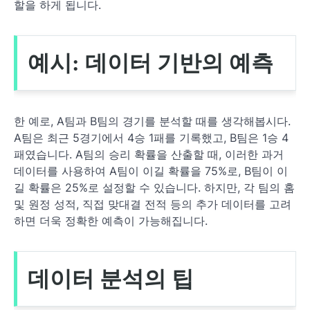
할을 하게 됩니다.
예시: 데이터 기반의 예측
한 예로, A팀과 B팀의 경기를 분석할 때를 생각해봅시다.
A팀은 최근 5경기에서 4승 1패를 기록했고, B팀은 1승 4
패였습니다. A팀의 승리 확률을 산출할 때, 이러한 과거
데이터를 사용하여 A팀이 이길 확률을 75%로, B팀이 이
길 확률은 25%로 설정할 수 있습니다. 하지만, 각 팀의 홈
및 원정 성적, 직접 맞대결 전적 등의 추가 데이터를 고려
하면 더욱 정확한 예측이 가능해집니다.
데이터 분석의 팁