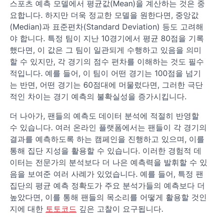
스포츠 예측 모델에서 평균값(Mean)을 계산하는 것은 중
요합니다. 하지만 더욱 정교한 모델을 원한다면, 중앙값
(Median)과 표준편차(Standard Deviation) 등도 고려해
야 합니다. 특정 팀이 지난 10경기에서 평균 80점을 기록
했다면, 이 값은 그 팀이 일관되게 수행하고 있음을 의미
할 수 있지만, 각 경기의 점수 편차를 이해하는 것도 필수
적입니다. 예를 들어, 이 팀이 어떤 경기는 100점을 넘기
는 반면, 어떤 경기는 60점대에 머물렀다면, 그러한 극단
적인 차이는 경기 예측의 불확실성을 증가시킵니다.
더 나아가, 팬들의 예측도 데이터 분석에 적절히 반영할
수 있습니다. 여러 온라인 플랫폼에서는 팬들이 각 경기의
결과를 예측하도록 하는 캠페인을 진행하고 있으며, 이를
통해 집단 지성을 활용할 수 있습니다. 이러한 경험적 데
이터는 전문가의 분석보다 더 나은 예측력을 발휘할 수 있
음을 보여준 여러 사례가 있었습니다. 예를 들어, 특정 팬
집단의 평균 예측 정확도가 주요 분석가들의 예측보다 더
높았다면, 이를 통해 팬들의 목소리를 어떻게 활용할 것인
지에 대한
토토코드
깊은 고찰이 요구됩니다.