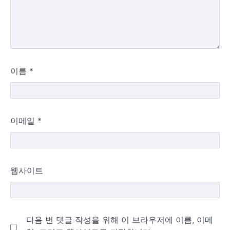
이름
*
이메일
*
웹사이트
다음 번 댓글 작성을 위해 이 브라우저에 이름, 이메