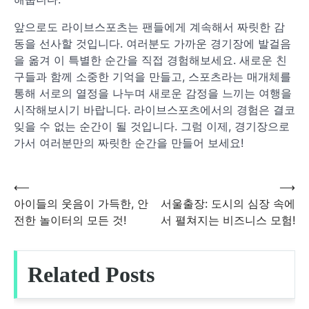
앞으로도 라이브스포츠는 팬들에게 계속해서 짜릿한 감
동을 선사할 것입니다. 여러분도 가까운 경기장에 발걸음
을 옮겨 이 특별한 순간을 직접 경험해보세요. 새로운 친
구들과 함께 소중한 기억을 만들고, 스포츠라는 매개체를
통해 서로의 열정을 나누며 새로운 감정을 느끼는 여행을
시작해보시기 바랍니다. 라이브스포츠에서의 경험은 결코
잊을 수 없는 순간이 될 것입니다. 그럼 이제, 경기장으로
가서 여러분만의 짜릿한 순간을 만들어 보세요!
⟵
⟶
글
아이들의 웃음이 가득한, 안
서울출장: 도시의 심장 속에
전한 놀이터의 모든 것!
서 펼쳐지는 비즈니스 모험!
탐
색
Related Posts