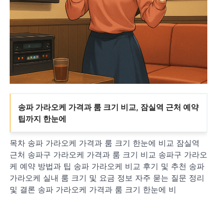
송파 가라오케 가격과 룸 크기 비교, 잠실역 근처 예약
팁까지 한눈에
목차 송파 가라오케 가격과 룸 크기 한눈에 비교 잠실역
근처 송파구 가라오케 가격과 룸 크기 비교 송파구 가라오
케 예약 방법과 팁 송파 가라오케 비교 후기 및 추천 송파
가라오케 실내 룸 크기 및 요금 정보 자주 묻는 질문 정리
및 결론 송파 가라오케 가격과 룸 크기 한눈에 비