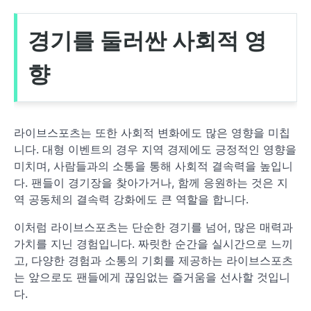
경기를 둘러싼 사회적 영
향
라이브스포츠는 또한 사회적 변화에도 많은 영향을 미칩
니다. 대형 이벤트의 경우 지역 경제에도 긍정적인 영향을
미치며, 사람들과의 소통을 통해 사회적 결속력을 높입니
다. 팬들이 경기장을 찾아가거나, 함께 응원하는 것은 지
역 공동체의 결속력 강화에도 큰 역할을 합니다.
이처럼 라이브스포츠는 단순한 경기를 넘어, 많은 매력과
가치를 지닌 경험입니다. 짜릿한 순간을 실시간으로 느끼
고, 다양한 경험과 소통의 기회를 제공하는 라이브스포츠
는 앞으로도 팬들에게 끊임없는 즐거움을 선사할 것입니
다.