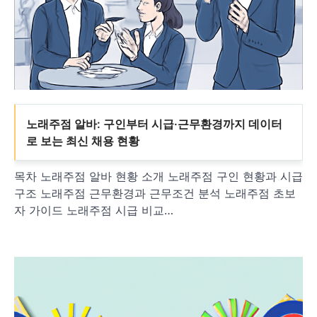
노래주점 알바: 구인부터 시급·근무환경까지 데이터
로 보는 최신 채용 현황
목차 노래주점 알바 현황 소개 노래주점 구인 현황과 시급
구조 노래주점 근무환경과 근무조건 분석 노래주점 초보
자 가이드 노래주점 시급 비교…