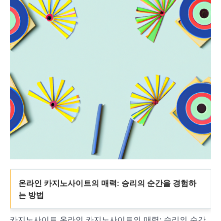
온라인 카지노사이트의 매력: 승리의 순간을 경험하
는 방법
카지노사이트 온라인 카지노사이트의 매력: 승리의 순간