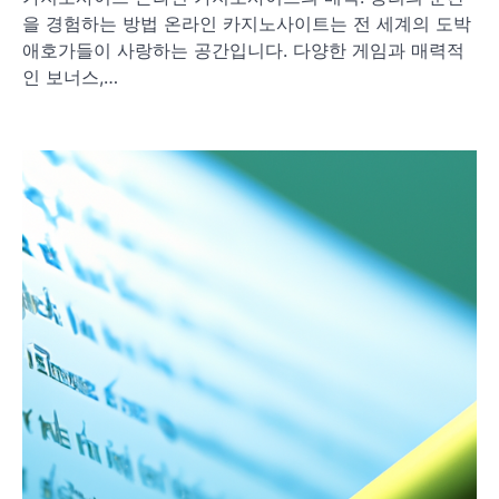
을 경험하는 방법 온라인 카지노사이트는 전 세계의 도박
애호가들이 사랑하는 공간입니다. 다양한 게임과 매력적
인 보너스,…