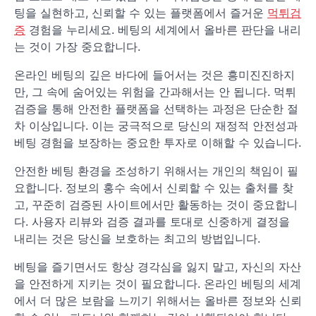
팅을 실현하고, 신뢰할 수 있는 플랫폼에서 즐거운
먹튀검
증
경험을 누리세요. 베팅의 세계에서 올바른 판단을 내리
는 것이 가장 중요합니다.
온라인 베팅의 깊은 바다에 들어서는 것은 흥미진진하지
만, 그 속에 숨어있는 위험을 간과해서는 안 됩니다. 먹튀
검증을 통해 안전한 플랫폼을 선택하는 과정은 단순한 절
차 이상입니다. 이는 궁극적으로 당신의 재정적 안전성과
베팅 경험을 보장하는 중요한 투자로 이해할 수 있습니다.
안전한 베팅 환경을 조성하기 위해서는 개인의 책임이 필
요합니다. 정보의 홍수 속에서 신뢰할 수 있는 출처를 찾
고, 꾸준히 검증된 사이트에서만 활동하는 것이 중요합니
다. 사용자 리뷰와 검증 결과를 토대로 신중하게 결정을
내리는 것은 당신을 보호하는 최고의 방법입니다.
베팅을 즐기면서도 항상 경각심을 잃지 말고, 자신의 자산
을 안전하게 지키는 것이 필요합니다. 온라인 베팅의 세계
에서 더 많은 보람을 느끼기 위해서는 올바른 정보와 신뢰