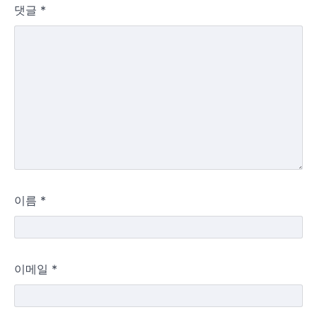
댓글
*
이름
*
이메일
*