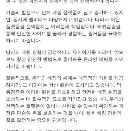
할 수 있는 파트너와 함께하는 것이 선행되어야 합니다.
기술의 발전으로 인해 베팅 플랫폼이 날로 증가하고 있지
만, 동시에 퀄리티도 다양해지고 있습니다. 따라서 어떤
플랫폼을 선택할지는 여러분의 책임입니다. 먹튀검증을
통해 안전한 사이트를 골라서 경험하는 즐거움을 극대화
하시기 바랍니다.
당신의 베팅 경험이 긍정적이고 유익하기를 바라며, 앞으
로도 항상 안전한 방법으로 흥미로운 온라인 베팅을 이어
가시길 바랍니다.
결론적으로, 온라인 베팅의 세계는 매력적인 기회를 제공
하지만, 그 이면에는 항상 위험이 도사리고 있습니다. 먹
튀검증은 이러한 위험을 최소화하고 안전한 베팅 환경을
조성하는 데 필수적인 요소로 자리잡고 있습니다. 우리가
선택하는 플랫폼이 얼마나 신뢰할 수 있는지 확인하는 과
정은 단순히 돈을 보호하는 것을 넘어, 향후 베팅 경험의
질을 결정짓는 중요한 단계입니다.