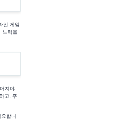
라인 게임
의 노력을
루어져야
하고, 주
필요합니