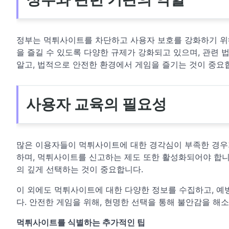
정부는 먹튀사이트를 차단하고 사용자 보호를 강화하기 위
을 즐길 수 있도록 다양한 규제가 강화되고 있으며, 관련
알고, 법적으로 안전한 환경에서 게임을 즐기는 것이 중요
사용자 교육의 필요성
많은 이용자들이 먹튀사이트에 대한 경각심이 부족한 경우가
하며, 먹튀사이트를 신고하는 제도 또한 활성화되어야 합니
의 깊게 선택하는 것이 중요합니다.
이 외에도 먹튀사이트에 대한 다양한 정보를 수집하고, 예
다. 안전한 게임을 위해, 현명한 선택을 통해 불안감을 해
먹튀사이트를 식별하는 추가적인 팁