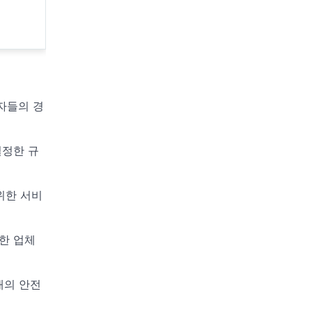
자들의 경
일정한 규
위한 서비
한 업체
래의 안전