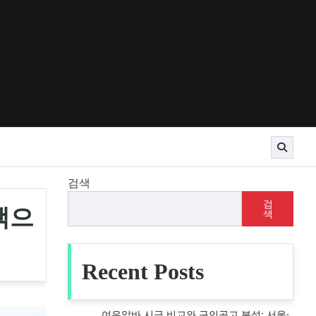
검색
검
택으
색
Recent Posts
여우알바 시급 비교와 구인공고 분석: 서울·