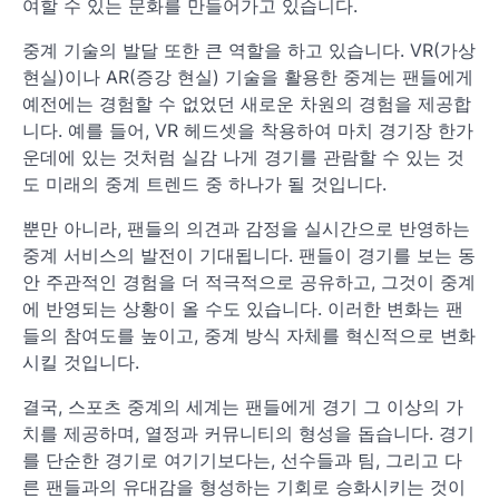
여할 수 있는 문화를 만들어가고 있습니다.
중계 기술의 발달 또한 큰 역할을 하고 있습니다. VR(가상
현실)이나 AR(증강 현실) 기술을 활용한 중계는 팬들에게
예전에는 경험할 수 없었던 새로운 차원의 경험을 제공합
니다. 예를 들어, VR 헤드셋을 착용하여 마치 경기장 한가
운데에 있는 것처럼 실감 나게 경기를 관람할 수 있는 것
도 미래의 중계 트렌드 중 하나가 될 것입니다.
뿐만 아니라, 팬들의 의견과 감정을 실시간으로 반영하는
중계 서비스의 발전이 기대됩니다. 팬들이 경기를 보는 동
안 주관적인 경험을 더 적극적으로 공유하고, 그것이 중계
에 반영되는 상황이 올 수도 있습니다. 이러한 변화는 팬
들의 참여도를 높이고, 중계 방식 자체를 혁신적으로 변화
시킬 것입니다.
결국, 스포츠 중계의 세계는 팬들에게 경기 그 이상의 가
치를 제공하며, 열정과 커뮤니티의 형성을 돕습니다. 경기
를 단순한 경기로 여기기보다는, 선수들과 팀, 그리고 다
른 팬들과의 유대감을 형성하는 기회로 승화시키는 것이