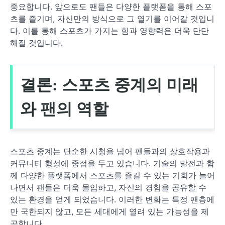
중요합니다. 앞으로도 팬들은 다양한 플랫폼을 통해 스포
츠를 즐기며, 자신만의 방식으로 그 열기를 이어갈 것입니
다. 이를 통해 스포츠가 가지는 힘과 영향력은 더욱 단단
해질 것입니다.
결론: 스포츠 중계의 미래
와 팬의 역할
스포츠 중계는 단순한 시청을 넘어 팬들과의 상호작용과
커뮤니티 형성에 중점을 두고 있습니다. 기술의 발전과 함
께 다양한 플랫폼에서 스포츠를 즐길 수 있는 기회가 늘어
나면서 팬들은 더욱 몰입하고, 자신의 경험을 공유할 수
있는 환경을 얻게 되었습니다. 이러한 변화는 특정 팬층에
만 국한되지 않고, 모든 세대에게 열려 있는 가능성을 제
공합니다.