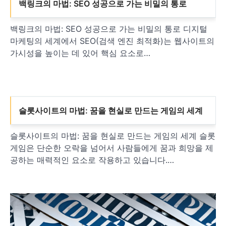
백링크의 마법: SEO 성공으로 가는 비밀의 통로
백링크의 마법: SEO 성공으로 가는 비밀의 통로 디지털
마케팅의 세계에서 SEO(검색 엔진 최적화)는 웹사이트의
가시성을 높이는 데 있어 핵심 요소로…
슬롯사이트의 마법: 꿈을 현실로 만드는 게임의 세계
슬롯사이트의 마법: 꿈을 현실로 만드는 게임의 세계 슬롯
게임은 단순한 오락을 넘어서 사람들에게 꿈과 희망을 제
공하는 매력적인 요소로 작용하고 있습니다.…