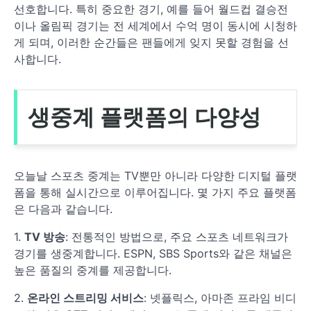
선호합니다. 특히 중요한 경기, 예를 들어 월드컵 결승전
이나 올림픽 경기는 전 세계에서 수억 명이 동시에 시청하
게 되며, 이러한 순간들은 팬들에게 잊지 못할 경험을 선
사합니다.
생중계 플랫폼의 다양성
오늘날 스포츠 중계는 TV뿐만 아니라 다양한 디지털 플랫
폼을 통해 실시간으로 이루어집니다. 몇 가지 주요 플랫폼
은 다음과 같습니다.
1.
TV 방송
: 전통적인 방법으로, 주요 스포츠 네트워크가
경기를 생중계합니다. ESPN, SBS Sports와 같은 채널은
높은 품질의 중계를 제공합니다.
2.
온라인 스트리밍 서비스
: 넷플릭스, 아마존 프라임 비디