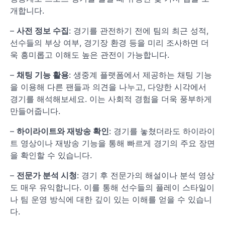
개합니다.
–
사전 정보 수집
: 경기를 관전하기 전에 팀의 최근 성적,
선수들의 부상 여부, 경기장 환경 등을 미리 조사하면 더
욱 흥미롭고 이해도 높은 관전이 가능합니다.
–
채팅 기능 활용
: 생중계 플랫폼에서 제공하는 채팅 기능
을 이용해 다른 팬들과 의견을 나누고, 다양한 시각에서
경기를 해석해보세요. 이는 사회적 경험을 더욱 풍부하게
만들어줍니다.
–
하이라이트와 재방송 확인
: 경기를 놓쳤더라도 하이라이
트 영상이나 재방송 기능을 통해 빠르게 경기의 주요 장면
을 확인할 수 있습니다.
–
전문가 분석 시청
: 경기 후 전문가의 해설이나 분석 영상
도 매우 유익합니다. 이를 통해 선수들의 플레이 스타일이
나 팀 운영 방식에 대한 깊이 있는 이해를 얻을 수 있습니
다.