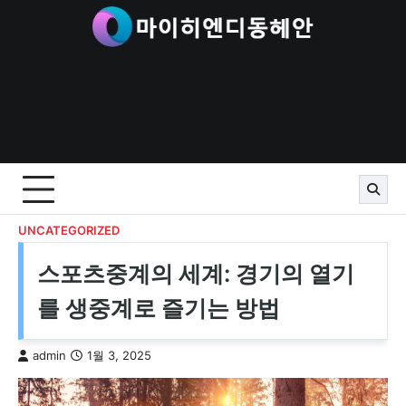
Skip
to
content
UNCATEGORIZED
스포츠중계의 세계: 경기의 열기
를 생중계로 즐기는 방법
admin
1월 3, 2025