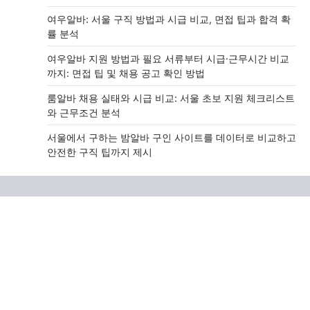
여우알바: 서울 구직 방법과 시급 비교, 면접 팁과 합격 확
률 분석
여우알바 지원 방법과 필요 서류부터 시급·근무시간 비교
까지: 면접 팁 및 채용 공고 확인 방법
룸알바 채용 실태와 시급 비교: 서울 초보 지원 체크리스트
와 근무조건 분석
서울에서 구하는 밤알바 구인 사이트를 데이터로 비교하고
안전한 구직 팁까지 제시