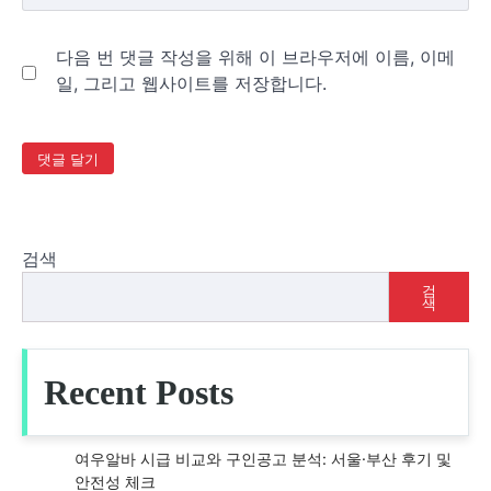
다음 번 댓글 작성을 위해 이 브라우저에 이름, 이메
일, 그리고 웹사이트를 저장합니다.
검색
검
색
Recent Posts
여우알바 시급 비교와 구인공고 분석: 서울·부산 후기 및
안전성 체크