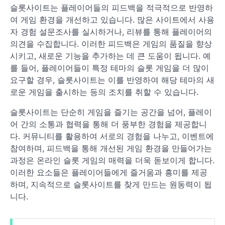
슬롯사이트는 플레이어들의 피드백을 적극적으로 반영하
여 게임 환경을 개선하고 있습니다. 많은 사이트에서 사용
자 경험 설문조사를 실시하거나, 리뷰를 통해 플레이어의
의견을 수집합니다. 이러한 피드백은 게임의 품질을 향상
시키고, 새로운 기능을 추가하는 데 큰 도움이 됩니다. 예
를 들어, 플레이어들이 특정 테마의 슬롯 게임을 더 많이
요구할 경우, 슬롯사이트는 이를 반영하여 해당 테마의 새
로운 게임을 출시하는 등의 조치를 취할 수 있습니다.
슬롯사이트는 단순히 게임을 즐기는 공간을 넘어, 플레이
어 간의 소통과 협력을 통해 더 풍부한 경험을 제공합니
다. 커뮤니티를 활용하여 서로의 경험을 나누고, 이벤트에
참여하며, 피드백을 통해 개선된 게임 환경을 만들어가는
과정은 온라인 슬롯 게임의 매력을 더욱 돋보이게 합니다.
이러한 요소들은 플레이어들에게 즐거움과 흥미를 제공
하며, 지속적으로 슬롯사이트를 찾게 만드는 원동력이 됩
니다.