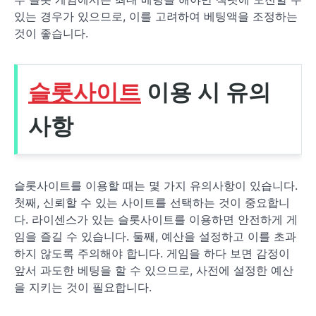
있는 경우가 있으므로, 이를 고려하여 베팅액을 조정하는
것이 좋습니다.
슬롯사이트
이용 시 유의
사항
슬롯사이트를 이용할 때는 몇 가지 유의사항이 있습니다.
첫째, 신뢰할 수 있는 사이트를 선택하는 것이 중요합니
다. 라이센스가 있는 슬롯사이트를 이용하면 안전하게 게
임을 즐길 수 있습니다. 둘째, 예산을 설정하고 이를 초과
하지 않도록 주의해야 합니다. 게임을 하다 보면 감정이
앞서 과도한 베팅을 할 수 있으므로, 사전에 설정한 예산
을 지키는 것이 필요합니다.