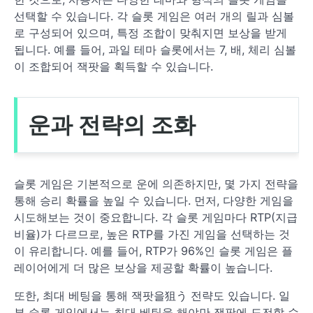
선택할 수 있습니다. 각 슬롯 게임은 여러 개의 릴과 심볼
로 구성되어 있으며, 특정 조합이 맞춰지면 보상을 받게
됩니다. 예를 들어, 과일 테마 슬롯에서는 7, 배, 체리 심볼
이 조합되어 잭팟을 획득할 수 있습니다.
운과 전략의 조화
슬롯 게임은 기본적으로 운에 의존하지만, 몇 가지 전략을
통해 승리 확률을 높일 수 있습니다. 먼저, 다양한 게임을
시도해보는 것이 중요합니다. 각 슬롯 게임마다 RTP(지급
비율)가 다르므로, 높은 RTP를 가진 게임을 선택하는 것
이 유리합니다. 예를 들어, RTP가 96%인 슬롯 게임은 플
레이어에게 더 많은 보상을 제공할 확률이 높습니다.
또한, 최대 베팅을 통해 잭팟을狙う 전략도 있습니다. 일
부 슬롯 게임에서는 최대 베팅을 해야만 잭팟에 도전할 수