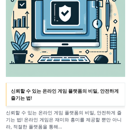
신뢰할 수 있는 온라인 게임 플랫폼의 비밀, 안전하게
즐기는 법!
신뢰할 수 있는 온라인 게임 플랫폼의 비밀, 안전하게 즐
기는 법! 온라인 게임은 재미와 흥미를 제공할 뿐만 아니
라, 적절한 플랫폼을 통해…