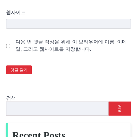
웹사이트
다음 번 댓글 작성을 위해 이 브라우저에 이름, 이메
일, 그리고 웹사이트를 저장합니다.
검색
검
색
Recent Posts