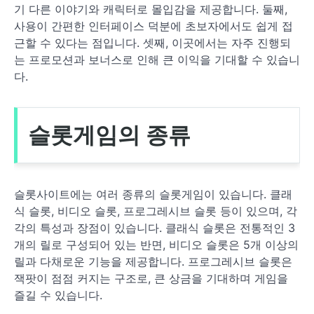
기 다른 이야기와 캐릭터로 몰입감을 제공합니다. 둘째,
사용이 간편한 인터페이스 덕분에 초보자에서도 쉽게 접
근할 수 있다는 점입니다. 셋째, 이곳에서는 자주 진행되
는 프로모션과 보너스로 인해 큰 이익을 기대할 수 있습니
다.
슬롯게임의 종류
슬롯사이트에는 여러 종류의 슬롯게임이 있습니다. 클래
식 슬롯, 비디오 슬롯, 프로그레시브 슬롯 등이 있으며, 각
각의 특성과 장점이 있습니다. 클래식 슬롯은 전통적인 3
개의 릴로 구성되어 있는 반면, 비디오 슬롯은 5개 이상의
릴과 다채로운 기능을 제공합니다. 프로그레시브 슬롯은
잭팟이 점점 커지는 구조로, 큰 상금을 기대하며 게임을
즐길 수 있습니다.