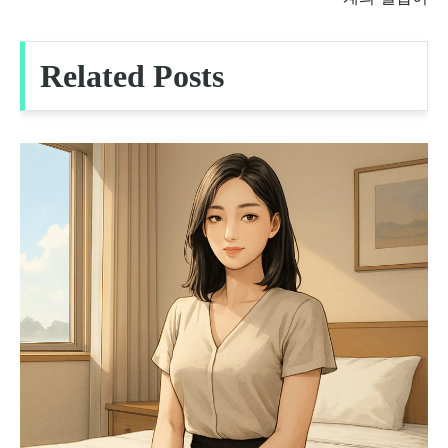
색
Related Posts