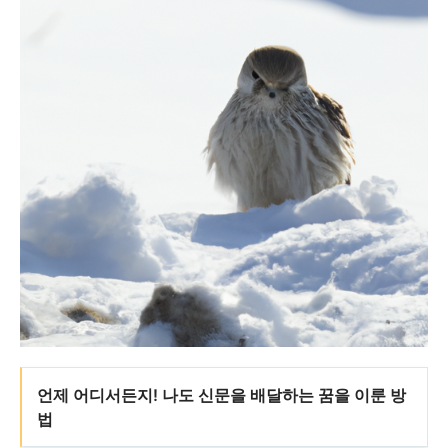
언제 어디서든지! 나도 신문을 배달하는 꿈을 이룬 방
법