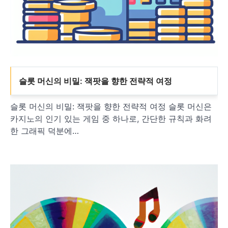
슬롯 머신의 비밀: 잭팟을 향한 전략적 여정
슬롯 머신의 비밀: 잭팟을 향한 전략적 여정 슬롯 머신은
카지노의 인기 있는 게임 중 하나로, 간단한 규칙과 화려
한 그래픽 덕분에…