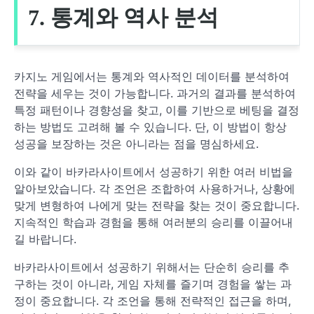
7. 통계와 역사 분석
카지노 게임에서는 통계와 역사적인 데이터를 분석하여
전략을 세우는 것이 가능합니다. 과거의 결과를 분석하여
특정 패턴이나 경향성을 찾고, 이를 기반으로 베팅을 결정
하는 방법도 고려해 볼 수 있습니다. 단, 이 방법이 항상
성공을 보장하는 것은 아니라는 점을 명심하세요.
이와 같이 바카라사이트에서 성공하기 위한 여러 비법을
알아보았습니다. 각 조언은 조합하여 사용하거나, 상황에
맞게 변형하여 나에게 맞는 전략을 찾는 것이 중요합니다.
지속적인 학습과 경험을 통해 여러분의 승리를 이끌어내
길 바랍니다.
바카라사이트에서 성공하기 위해서는 단순히 승리를 추
구하는 것이 아니라, 게임 자체를 즐기며 경험을 쌓는 과
정이 중요합니다. 각 조언을 통해 전략적인 접근을 하며,