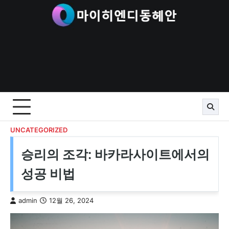
Skip
to
content
UNCATEGORIZED
승리의 조각: 바카라사이트에서의
성공 비법
admin
12월 26, 2024