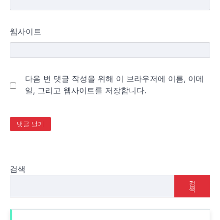
웹사이트
다음 번 댓글 작성을 위해 이 브라우저에 이름, 이메
일, 그리고 웹사이트를 저장합니다.
검색
검
색