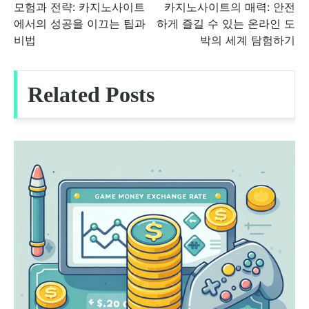
글
모험과 전략: 카지노사이트
카지노사이트의 매력: 안전
에서의 성공을 이끄는 팁과
하게 즐길 수 있는 온라인 도
탐
비법
박의 세계 탐험하기
색
Related Posts