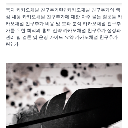
목차 카카오채널 친구추가란? 카카오채널 친구추가의 핵
심 내용 카카오채널 친구추가에 대한 자주 묻는 질문들 카
카오채널 친구추가 비용 및 효과 분석 카카오채널 친구추
가를 위한 최적의 홍보 전략 카카오채널 친구추가 설정과
관리 팁 결론 및 운영 가이드 요약 카카오채널 친구추가
란? 카