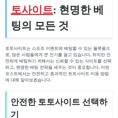
토사이트
: 현명한 베
팅의 모든 것
토토사이트는 스포츠 이벤트에 베팅할 수 있는 플랫폼으
로, 많은 사람들에게 큰 인기를 끌고 있습니다. 하지만 안
전하게 베팅하기 위해서는 신뢰할 수 있는 사이트를 선택
하고, 현명한 베팅 전략을 세우는 것이 중요합니다. 이번
포스트에서는 안전하고 효과적인 토토사이트 이용 방법
에 대해 알아보겠습니다.
안전한 토토사이트 선택하
기