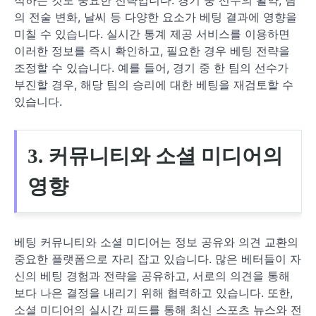
의 전술 변화, 날씨 등 다양한 요소가 베팅 결과에 영향을
미칠 수 있습니다. 실시간 통계 제공 서비스를 이용하면
이러한 정보를 즉시 확인하고, 필요한 경우 베팅 전략을
조정할 수 있습니다. 예를 들어, 경기 중 한 팀의 선수가
부진할 경우, 해당 팀의 승리에 대한 베팅을 재검토할 수
있습니다.
3. 커뮤니티와 소셜 미디어의
영향
베팅 커뮤니티와 소셜 미디어는 정보 공유와 의견 교환의
중요한 플랫폼으로 자리 잡고 있습니다. 많은 베터들이 자
신의 베팅 경험과 전략을 공유하고, 서로의 의견을 통해
보다 나은 결정을 내리기 위해 협력하고 있습니다. 또한,
소셜 미디어의 실시간 피드를 통해 최신 스포츠 뉴스와 전