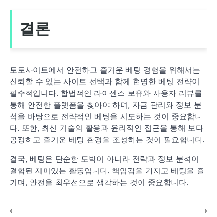
결론
토토사이트에서 안전하고 즐거운 베팅 경험을 위해서는
신뢰할 수 있는 사이트 선택과 함께 현명한 베팅 전략이
필수적입니다. 합법적인 라이센스 보유와 사용자 리뷰를
통해 안전한 플랫폼을 찾아야 하며, 자금 관리와 정보 분
석을 바탕으로 전략적인 베팅을 시도하는 것이 중요합니
다. 또한, 최신 기술의 활용과 윤리적인 접근을 통해 보다
공정하고 즐거운 베팅 환경을 조성하는 것이 필요합니다.
결국, 베팅은 단순한 도박이 아니라 전략과 정보 분석이
결합된 재미있는 활동입니다. 책임감을 가지고 베팅을 즐
기며, 안전을 최우선으로 생각하는 것이 중요합니다.
⟵
⟶