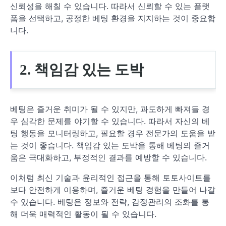
신뢰성을 해칠 수 있습니다. 따라서 신뢰할 수 있는 플랫
폼을 선택하고, 공정한 베팅 환경을 지지하는 것이 중요합
니다.
2. 책임감 있는 도박
베팅은 즐거운 취미가 될 수 있지만, 과도하게 빠져들 경
우 심각한 문제를 야기할 수 있습니다. 따라서 자신의 베
팅 행동을 모니터링하고, 필요할 경우 전문가의 도움을 받
는 것이 좋습니다. 책임감 있는 도박을 통해 베팅의 즐거
움은 극대화하고, 부정적인 결과를 예방할 수 있습니다.
이처럼 최신 기술과 윤리적인 접근을 통해 토토사이트를
보다 안전하게 이용하며, 즐거운 베팅 경험을 만들어 나갈
수 있습니다. 베팅은 정보와 전략, 감정관리의 조화를 통
해 더욱 매력적인 활동이 될 수 있습니다.