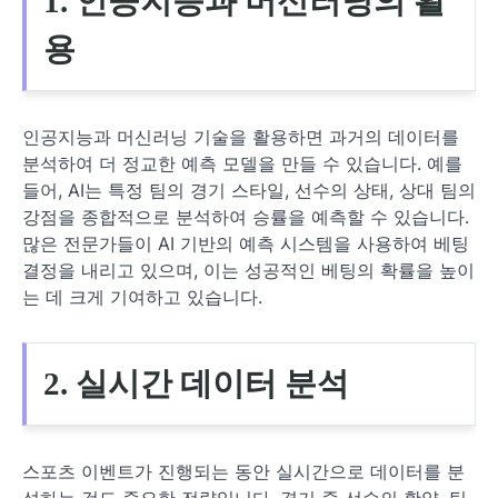
1. 인공지능과 머신러닝의 활
용
인공지능과 머신러닝 기술을 활용하면 과거의 데이터를
분석하여 더 정교한 예측 모델을 만들 수 있습니다. 예를
들어, AI는 특정 팀의 경기 스타일, 선수의 상태, 상대 팀의
강점을 종합적으로 분석하여 승률을 예측할 수 있습니다.
많은 전문가들이 AI 기반의 예측 시스템을 사용하여 베팅
결정을 내리고 있으며, 이는 성공적인 베팅의 확률을 높이
는 데 크게 기여하고 있습니다.
2. 실시간 데이터 분석
스포츠 이벤트가 진행되는 동안 실시간으로 데이터를 분
석하는 것도 중요한 전략입니다. 경기 중 선수의 활약, 팀