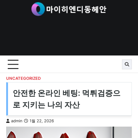
Skip
to
content
UNCATEGORIZED
안전한 온라인 베팅: 먹튀검증으
로 지키는 나의 자산
admin
1월 22, 2026