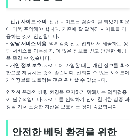
–
신규 사이트 주의
: 신규 사이트는 검증이 덜 되었기 때문
에 더욱 주의해야 합니다. 기존에 잘 알려진 사이트를 이
용하는 것이 안전합니다.
–
상담 서비스 이용
: 먹튀검증 전문 업체에서 제공하는 상
담 서비스를 이용하면, 더 많은 정보를 얻고 안전한 베팅
을 즐길 수 있습니다.
–
개인 정보 보호
: 사이트에 가입할 때는 개인 정보를 최소
한으로 제공하는 것이 좋습니다. 신뢰할 수 없는 사이트에
개인정보를 노출하는 것은 위험할 수 있습니다.
안전한 온라인 베팅 환경을 유지하기 위해서는 먹튀검증
이 필수적입니다. 사이트를 선택하기 전에 철저한 검증 과
정을 거쳐 소중한 자산을 보호하는 것이 중요합니다.
안전한 베팅 환경을 위한