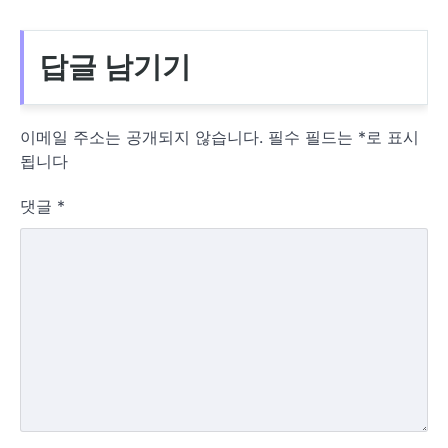
답글 남기기
이메일 주소는 공개되지 않습니다.
필수 필드는
*
로 표시
됩니다
댓글
*