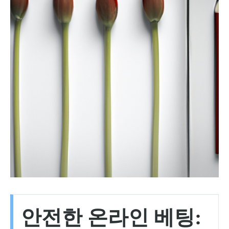
안전한 온라인 베팅: