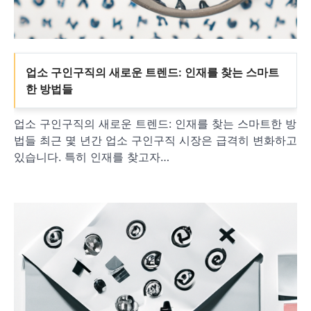
업소 구인구직의 새로운 트렌드: 인재를 찾는 스마트
한 방법들
업소 구인구직의 새로운 트렌드: 인재를 찾는 스마트한 방
법들 최근 몇 년간 업소 구인구직 시장은 급격히 변화하고
있습니다. 특히 인재를 찾고자…