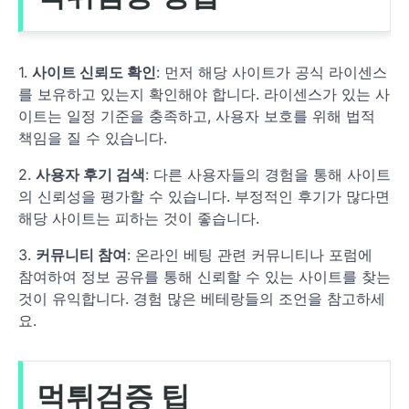
1.
사이트 신뢰도 확인
: 먼저 해당 사이트가 공식 라이센스
를 보유하고 있는지 확인해야 합니다. 라이센스가 있는 사
이트는 일정 기준을 충족하고, 사용자 보호를 위해 법적
책임을 질 수 있습니다.
2.
사용자 후기 검색
: 다른 사용자들의 경험을 통해 사이트
의 신뢰성을 평가할 수 있습니다. 부정적인 후기가 많다면
해당 사이트는 피하는 것이 좋습니다.
3.
커뮤니티 참여
: 온라인 베팅 관련 커뮤니티나 포럼에
참여하여 정보 공유를 통해 신뢰할 수 있는 사이트를 찾는
것이 유익합니다. 경험 많은 베테랑들의 조언을 참고하세
요.
먹튀검증 팁