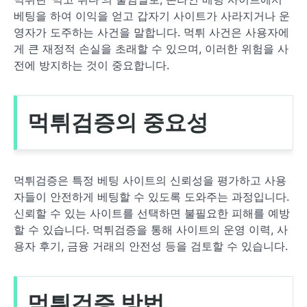
베팅을 하여 이익을 얻고 갑자기 사이트가 사라지거나 운
영자가 도주하는 사건을 말합니다. 먹튀 사건은 사용자에
게 큰 재정적 손실을 초래할 수 있으며, 이러한 위험을 사
전에 방지하는 것이 중요합니다.
먹튀검증의 중요성
먹튀검증은 특정 베팅 사이트의 신뢰성을 평가하고 사용
자들이 안전하게 베팅할 수 있도록 도와주는 과정입니다.
신뢰할 수 있는 사이트를 선택하면 불필요한 피해를 예방
할 수 있습니다. 먹튀검증을 통해 사이트의 운영 이력, 사
용자 후기, 금융 거래의 안전성 등을 검토할 수 있습니다.
먹튀검증 방법