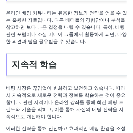
온라인 베팅 커뮤니티는 유용한 정보와 전략을 얻을 수 있
는 훌륭한 자료입니다. 다른 베터들의 경험담이나 분석을
참고하면 보다 나은 결정을 내릴 수 있습니다. 특히, 베팅
관련 포럼이나 소셜 미디어 그룹에서 활동하게 되면, 다양
한 의견과 팁을 공유받을 수 있습니다.
지속적 학습
베팅 시장은 끊임없이 변화하고 발전하고 있습니다. 따라
서 지속적으로 새로운 전략과 정보를 학습하는 것이 중요
합니다. 관련 서적이나 온라인 강좌를 통해 최신 베팅 트
렌드와 기술을 익히고, 이를 통해 자신의 베팅 전략을 지
속적으로 개선해야 합니다.
이러한 전략을 통해 안전하고 효과적인 베팅 환경을 조성