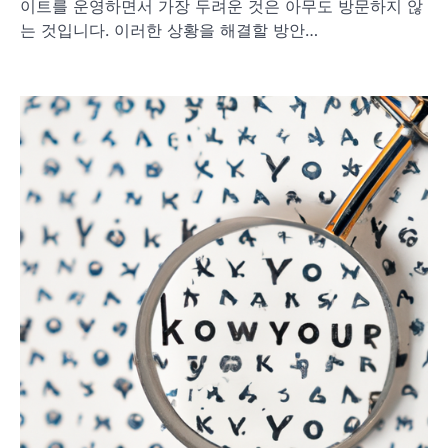
이트를 운영하면서 가장 두려운 것은 아무도 방문하지 않
는 것입니다. 이러한 상황을 해결할 방안…