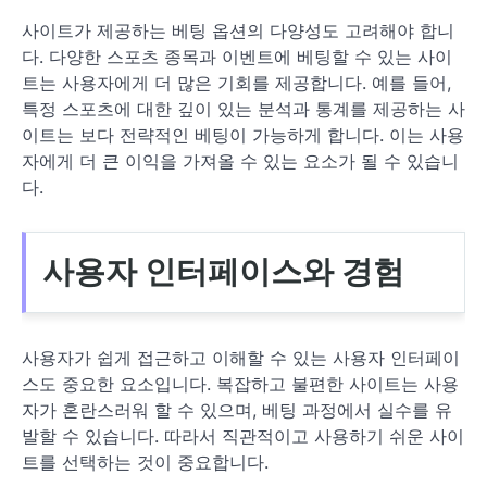
사이트가 제공하는 베팅 옵션의 다양성도 고려해야 합니
다. 다양한 스포츠 종목과 이벤트에 베팅할 수 있는 사이
트는 사용자에게 더 많은 기회를 제공합니다. 예를 들어,
특정 스포츠에 대한 깊이 있는 분석과 통계를 제공하는 사
이트는 보다 전략적인 베팅이 가능하게 합니다. 이는 사용
자에게 더 큰 이익을 가져올 수 있는 요소가 될 수 있습니
다.
사용자 인터페이스와 경험
사용자가 쉽게 접근하고 이해할 수 있는 사용자 인터페이
스도 중요한 요소입니다. 복잡하고 불편한 사이트는 사용
자가 혼란스러워 할 수 있으며, 베팅 과정에서 실수를 유
발할 수 있습니다. 따라서 직관적이고 사용하기 쉬운 사이
트를 선택하는 것이 중요합니다.