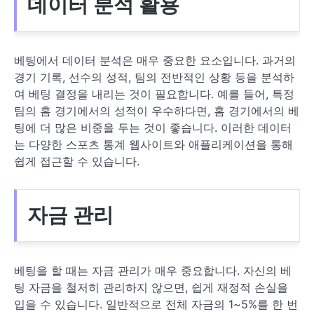
데이터 분석 활용
베팅에서 데이터 분석은 매우 중요한 요소입니다. 과거의
경기 기록, 선수의 성적, 팀의 전반적인 상황 등을 분석하
여 베팅 결정을 내리는 것이 필요합니다. 예를 들어, 특정
팀의 홈 경기에서의 성적이 우수하다면, 홈 경기에서의 베
팅에 더 많은 비중을 두는 것이 좋습니다. 이러한 데이터
는 다양한 스포츠 통계 웹사이트와 애플리케이션을 통해
쉽게 접근할 수 있습니다.
자금 관리
베팅을 할 때는 자금 관리가 매우 중요합니다. 자신의 베
팅 자금을 철저히 관리하지 않으면, 쉽게 재정적 손실을
입을 수 있습니다. 일반적으로 전체 자금의 1~5%를 한 번