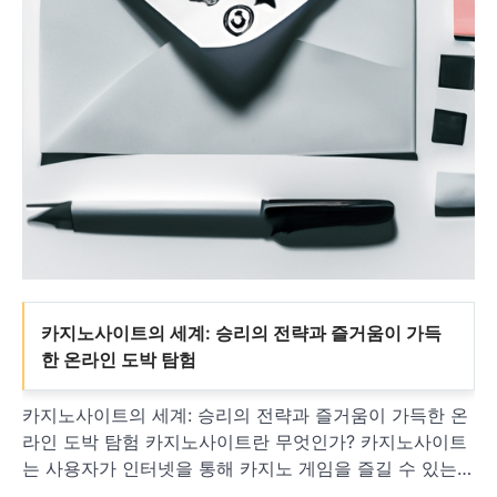
카지노사이트의 세계: 승리의 전략과 즐거움이 가득
한 온라인 도박 탐험
카지노사이트의 세계: 승리의 전략과 즐거움이 가득한 온
라인 도박 탐험 카지노사이트란 무엇인가? 카지노사이트
는 사용자가 인터넷을 통해 카지노 게임을 즐길 수 있는…