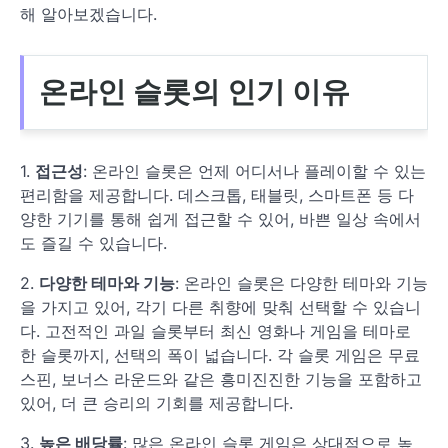
해 알아보겠습니다.
온라인 슬롯의 인기 이유
1.
접근성
: 온라인 슬롯은 언제 어디서나 플레이할 수 있는
편리함을 제공합니다. 데스크톱, 태블릿, 스마트폰 등 다
양한 기기를 통해 쉽게 접근할 수 있어, 바쁜 일상 속에서
도 즐길 수 있습니다.
2.
다양한 테마와 기능
: 온라인 슬롯은 다양한 테마와 기능
을 가지고 있어, 각기 다른 취향에 맞춰 선택할 수 있습니
다. 고전적인 과일 슬롯부터 최신 영화나 게임을 테마로
한 슬롯까지, 선택의 폭이 넓습니다. 각 슬롯 게임은 무료
스핀, 보너스 라운드와 같은 흥미진진한 기능을 포함하고
있어, 더 큰 승리의 기회를 제공합니다.
3.
높은 배당률
: 많은 온라인 슬롯 게임은 상대적으로 높