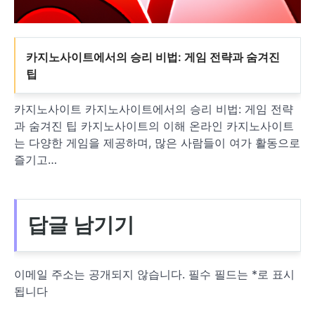
카지노사이트에서의 승리 비법: 게임 전략과 숨겨진
팁
카지노사이트 카지노사이트에서의 승리 비법: 게임 전략
과 숨겨진 팁 카지노사이트의 이해 온라인 카지노사이트
는 다양한 게임을 제공하며, 많은 사람들이 여가 활동으로
즐기고…
답글 남기기
이메일 주소는 공개되지 않습니다.
필수 필드는
*
로 표시
됩니다