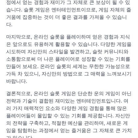
정에서 얻는 경험과 재미가 그 자체로 큰 보상이 될 수 있
습니다. 슬롯 게임은 엔터테인먼트이므로, 게임 자체의 즐
거움에 집중하는 것이 더 좋은 결과를 가져올 수 있습니
다.
마지막으로, 온라인 슬롯을 플레이하며 얻은 경험과 지식
은 앞으로도 유용하게 활용할 수 있습니다. 다양한 게임을
시도하며 자신만의 스타일을 발견하고, 슬랏 커뮤니티와
소통함으로써 더 나은 플레이어로 성장할 수 있는 기회를
만들어 보세요. 온라인 슬롯의 세계는 무한한 가능성으로
가득 차 있으니, 자신만의 방법으로 그 매력을 느껴보시기
바랍니다.
결론적으로, 온라인 슬롯 게임은 단순한 운의 게임이 아닌
전략과 기술이 결합된 재미있는 엔터테인먼트입니다. 여
러 가지 매력적인 요소와 다양한 게임 경험을 통해 많은
플레이어들이 몰입할 수 있는 기회를 제공합니다. 자신만
의 전략을 구축하고, 적절한 예산을 관리하며, 새로운 게
임을 탐험하는 과정에서 얻는 즐거움은 그 자체로 큰 가치
가 있습니다.