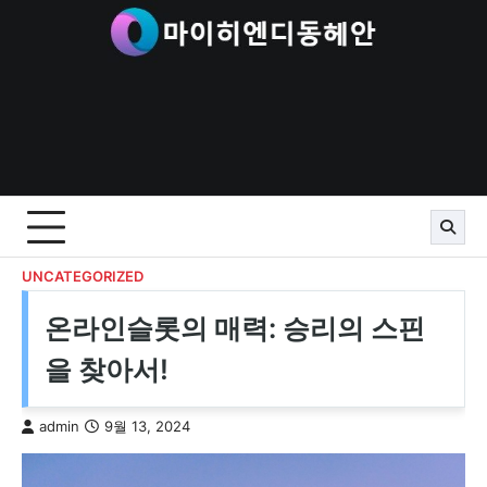
Skip
to
content
UNCATEGORIZED
온라인슬롯의 매력: 승리의 스핀
을 찾아서!
admin
9월 13, 2024