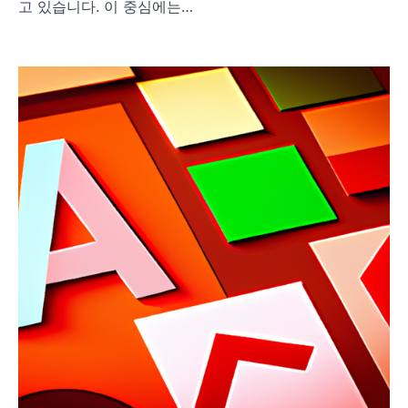
고 있습니다. 이 중심에는…