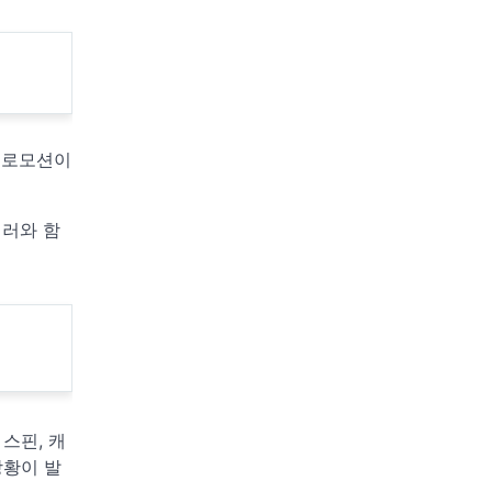
프로모션이
딜러와 함
스핀, 캐
상황이 발