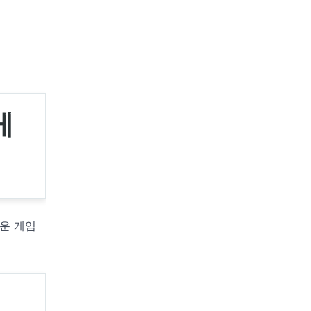
게
운 게임