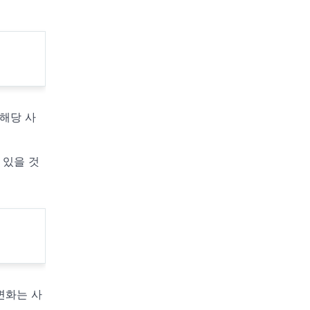
해당 사
 있을 것
변화는 사