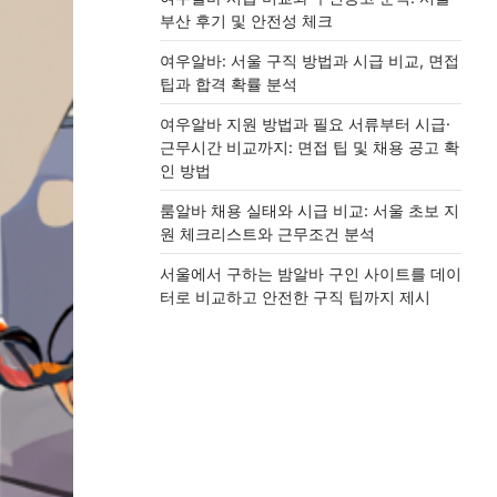
부산 후기 및 안전성 체크
여우알바: 서울 구직 방법과 시급 비교, 면접
팁과 합격 확률 분석
여우알바 지원 방법과 필요 서류부터 시급·
근무시간 비교까지: 면접 팁 및 채용 공고 확
인 방법
룸알바 채용 실태와 시급 비교: 서울 초보 지
원 체크리스트와 근무조건 분석
서울에서 구하는 밤알바 구인 사이트를 데이
터로 비교하고 안전한 구직 팁까지 제시