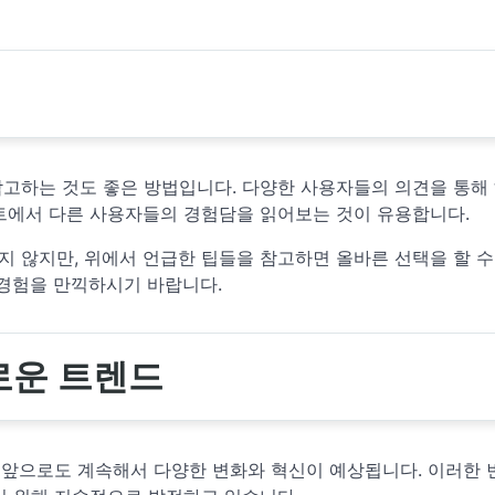
고하는 것도 좋은 방법입니다. 다양한 사용자들의 의견을 통해 
트에서 다른 사용자들의 경험담을 읽어보는 것이 유용합니다.
 않지만, 위에서 언급한 팁들을 참고하면 올바른 선택을 할 수
 경험을 만끽하시기 바랍니다.
로운 트렌드
, 앞으로도 계속해서 다양한 변화와 혁신이 예상됩니다. 이러한 