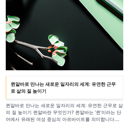
퀸알바로 만나는 새로운 일자리의 세계: 유연한 근무
로 삶의 질 높이기
퀸알바로 만나는 새로운 일자리의 세계: 유연한 근무로 삶
의 질 높이기 퀸알바란 무엇인가? 퀸알바는 ‘퀸’이라는 단
어에서 유래된 여성 중심의 아르바이트를 의미합니다.…