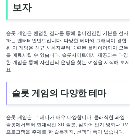
보자
슬롯 게임은 랜덤한 결과를 통해 흥미진진한 기분을 선사
하는 엔터테인먼트입니다. 다양한 테마와 그래픽이 결합
된 이 게임은 신규 사용자부터 숙련된 플레이어까지 모두
를 매료시킬 수 있습니다. 슬롯사이트에서 제공되는 다양
한 게임을 통해 자신만의 운명을 찾는 여정을 시작해 보세
요.
슬롯 게임의 다양한 테마
슬롯 게임은 그 테마가 매우 다양합니다. 클래식한 과일
슬롯에서부터 현대적인 3D 슬롯, 심지어 인기 영화나 TV
프로그램을 주제로 한 슬롯까지, 선택의 폭이 넓습니다.