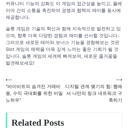
커뮤니티 기능의 강화도 이 게임의 접근성을 높이고, 플레
이어 간의 소통을 촉진하여 경쟁과 협력의 재미를 동시에
제공합니다.
슬롯 게임은 기술의 혁신과 함께 지속적으로 발전하고 있
으며, 향후 더욱 다양한 경험과 재미를 선사할 것입니다.
그러므로 새로운 테마와 보너스 기능을 경험해보는 것은
Slot 게임의 매력을 더욱 깊게 느끼는 좋은 기회가 될 것
입니다. 슬롯 게임의 세계에 빠져보며, 새로운 즐거움을
발견해보세요!
⟵
⟶
글
“바이비트의 숨겨진 거래비
디지털 관계 맺기의 힘: 웹에
용, 수익 극대화를 위한 비밀
서 나만의 링크 네트워크 구
탐
노하우”
축하기
색
Related Posts