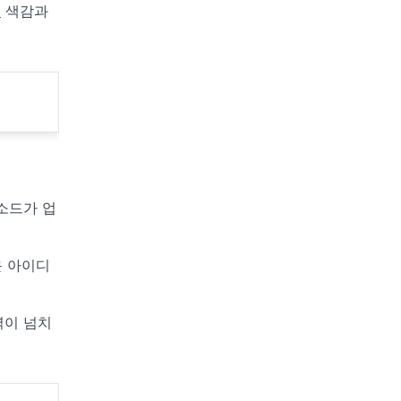
툰
색감과
소드가 업
운 아이디
력이 넘치