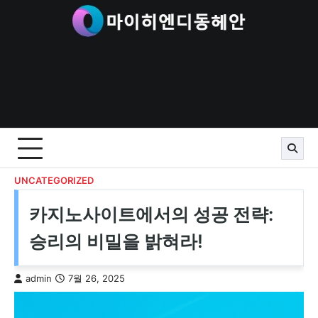
Skip
to
content
UNCATEGORIZED
카지노사이트에서의 성공 전략:
승리의 비밀을 밝혀라!
admin
7월 26, 2025