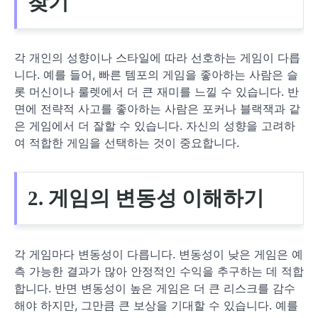
찾기
각 개인의 성향이나 스타일에 따라 선호하는 게임이 다릅
니다. 예를 들어, 빠른 템포의 게임을 좋아하는 사람은 슬
롯 머신이나 룰렛에서 더 큰 재미를 느낄 수 있습니다. 반
면에 전략적 사고를 좋아하는 사람은 포커나 블랙잭과 같
은 게임에서 더 잘할 수 있습니다. 자신의 성향을 고려하
여 적합한 게임을 선택하는 것이 중요합니다.
2. 게임의 변동성 이해하기
각 게임마다 변동성이 다릅니다. 변동성이 낮은 게임은 예
측 가능한 결과가 많아 안정적인 수익을 추구하는 데 적합
합니다. 반면 변동성이 높은 게임은 더 큰 리스크를 감수
해야 하지만, 그만큼 큰 보상을 기대할 수 있습니다. 예를