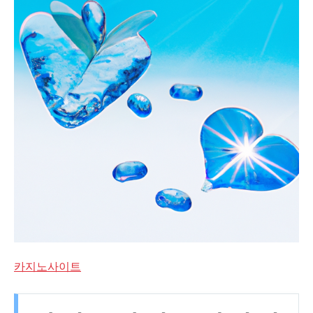
카지노사이트