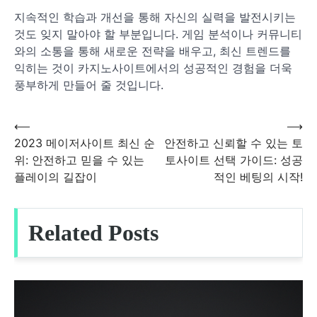
지속적인 학습과 개선을 통해 자신의 실력을 발전시키는
것도 잊지 말아야 할 부분입니다. 게임 분석이나 커뮤니티
와의 소통을 통해 새로운 전략을 배우고, 최신 트렌드를
익히는 것이 카지노사이트에서의 성공적인 경험을 더욱
풍부하게 만들어 줄 것입니다.
⟵
⟶
글
2023 메이저사이트 최신 순
안전하고 신뢰할 수 있는 토
위: 안전하고 믿을 수 있는
토사이트 선택 가이드: 성공
탐
플레이의 길잡이
적인 베팅의 시작!
색
Related Posts