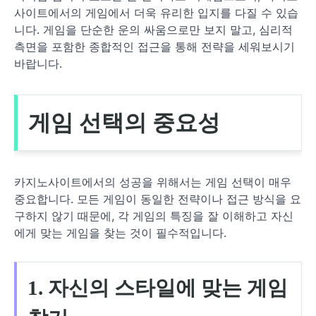
사이트에서의 게임에서 더욱 유리한 입지를 다질 수 있습
니다. 게임을 단순한 운의 싸움으로만 보지 말고, 심리적
측면을 포함한 종합적인 접근을 통해 전략을 세워보시기
바랍니다.
게임 선택의 중요성
카지노사이트에서의 성공을 위해서는 게임 선택이 매우
중요합니다. 모든 게임이 동일한 전략이나 접근 방식을 요
구하지 않기 때문에, 각 게임의 특징을 잘 이해하고 자신
에게 맞는 게임을 찾는 것이 필수적입니다.
1. 자신의 스타일에 맞는 게임