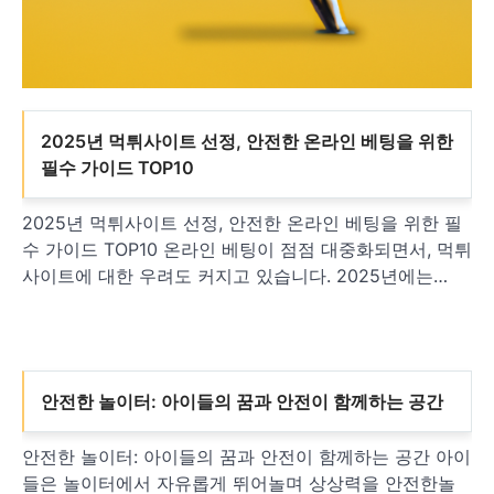
2025년 먹튀사이트 선정, 안전한 온라인 베팅을 위한
필수 가이드 TOP10
2025년 먹튀사이트 선정, 안전한 온라인 베팅을 위한 필
수 가이드 TOP10 온라인 베팅이 점점 대중화되면서, 먹튀
사이트에 대한 우려도 커지고 있습니다. 2025년에는…
안전한 놀이터: 아이들의 꿈과 안전이 함께하는 공간
안전한 놀이터: 아이들의 꿈과 안전이 함께하는 공간 아이
들은 놀이터에서 자유롭게 뛰어놀며 상상력을 안전한놀