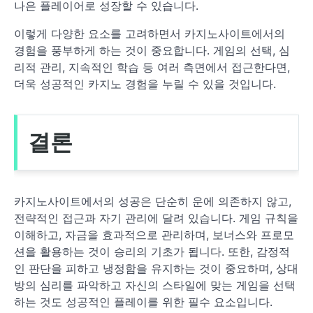
나은 플레이어로 성장할 수 있습니다.
이렇게 다양한 요소를 고려하면서 카지노사이트에서의
경험을 풍부하게 하는 것이 중요합니다. 게임의 선택, 심
리적 관리, 지속적인 학습 등 여러 측면에서 접근한다면,
더욱 성공적인 카지노 경험을 누릴 수 있을 것입니다.
결론
카지노사이트에서의 성공은 단순히 운에 의존하지 않고,
전략적인 접근과 자기 관리에 달려 있습니다. 게임 규칙을
이해하고, 자금을 효과적으로 관리하며, 보너스와 프로모
션을 활용하는 것이 승리의 기초가 됩니다. 또한, 감정적
인 판단을 피하고 냉정함을 유지하는 것이 중요하며, 상대
방의 심리를 파악하고 자신의 스타일에 맞는 게임을 선택
하는 것도 성공적인 플레이를 위한 필수 요소입니다.