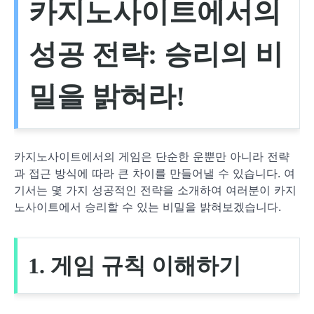
카지노사이트에서의
성공 전략: 승리의 비
밀을 밝혀라!
카지노사이트에서의 게임은 단순한 운뿐만 아니라 전략
과 접근 방식에 따라 큰 차이를 만들어낼 수 있습니다. 여
기서는 몇 가지 성공적인 전략을 소개하여 여러분이 카지
노사이트에서 승리할 수 있는 비밀을 밝혀보겠습니다.
1. 게임 규칙 이해하기