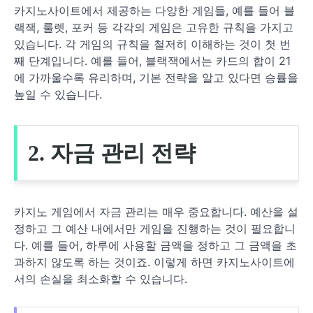
카지노사이트에서 제공하는 다양한 게임들, 예를 들어 블
랙잭, 룰렛, 포커 등 각각의 게임은 고유한 규칙을 가지고
있습니다. 각 게임의 규칙을 철저히 이해하는 것이 첫 번
째 단계입니다. 예를 들어, 블랙잭에서는 카드의 합이 21
에 가까울수록 유리하며, 기본 전략을 알고 있다면 승률을
높일 수 있습니다.
2. 자금 관리 전략
카지노 게임에서 자금 관리는 매우 중요합니다. 예산을 설
정하고 그 예산 내에서만 게임을 진행하는 것이 필요합니
다. 예를 들어, 하루에 사용할 금액을 정하고 그 금액을 초
과하지 않도록 하는 것이죠. 이렇게 하면 카지노사이트에
서의 손실을 최소화할 수 있습니다.