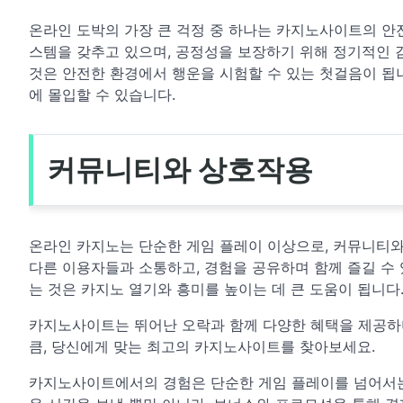
온라인 도박의 가장 큰 걱정 중 하나는 카지노사이트의 안
스템을 갖추고 있으며, 공정성을 보장하기 위해 정기적인 
것은 안전한 환경에서 행운을 시험할 수 있는 첫걸음이 
에 몰입할 수 있습니다.
커뮤니티와 상호작용
온라인 카지노는 단순한 게임 플레이 이상으로, 커뮤니티
다른 이용자들과 소통하고, 경험을 공유하며 함께 즐길 수
는 것은 카지노 열기와 흥미를 높이는 데 큰 도움이 됩니다
카지노사이트는 뛰어난 오락과 함께 다양한 혜택을 제공하
큼, 당신에게 맞는 최고의 카지노사이트를 찾아보세요.
카지노사이트에서의 경험은 단순한 게임 플레이를 넘어서는