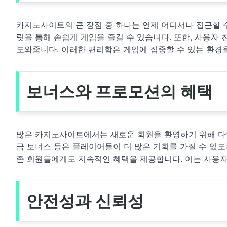
카지노사이트의 큰 장점 중 하나는 언제 어디서나 접근할 
릿을 통해 손쉽게 게임을 즐길 수 있습니다. 또한, 사용
도와줍니다. 이러한 편리함은 게임에 집중할 수 있는 환경
보너스와 프로모션의 혜택
많은 카지노사이트에서는 새로운 회원을 환영하기 위해 다양
금 보너스 등은 플레이어들이 더 많은 기회를 가질 수 있
존 회원들에게도 지속적인 혜택을 제공합니다. 이는 사용
안전성과 신뢰성