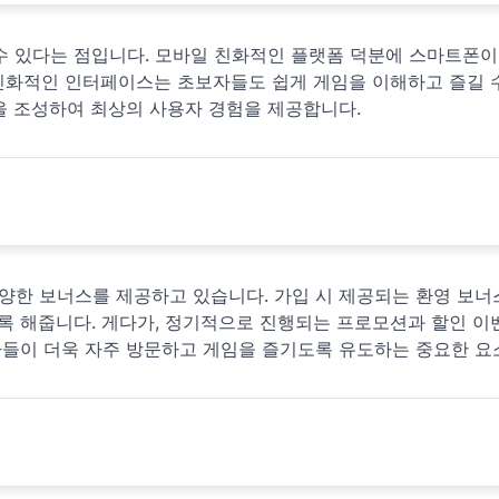
수 있다는 점입니다. 모바일 친화적인 플랫폼 덕분에 스마트폰이
자 친화적인 인터페이스는 초보자들도 쉽게 게임을 이해하고 즐길 
을 조성하여 최상의 사용자 경험을 제공합니다.
한 보너스를 제공하고 있습니다. 가입 시 제공되는 환영 보너스
도록 해줍니다. 게다가, 정기적으로 진행되는 프로모션과 할인 이
자들이 더욱 자주 방문하고 게임을 즐기도록 유도하는 중요한 요