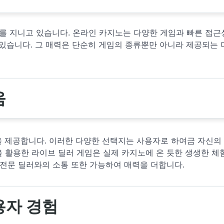
를 지니고 있습니다. 온라인 카지노는 다양한 게임과 빠른 접근
 있습니다. 그 매력은 단순히 게임의 종류뿐만 아니라 제공되는 
움
임을 제공합니다. 이러한 다양한 선택지는 사용자로 하여금 자신의
술을 활용한 라이브 딜러 게임은 실제 카지노에 온 듯한 생생한 체
 전문 딜러와의 소통 또한 가능하여 매력을 더합니다.
용자 경험