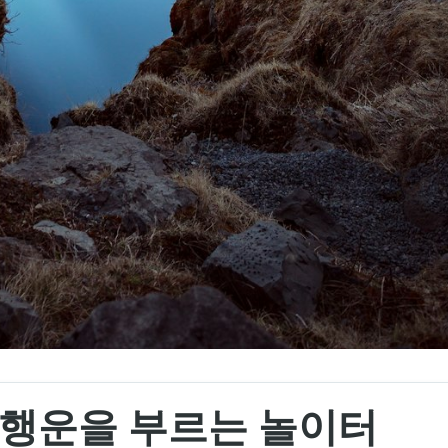
 행운을 부르는 놀이터