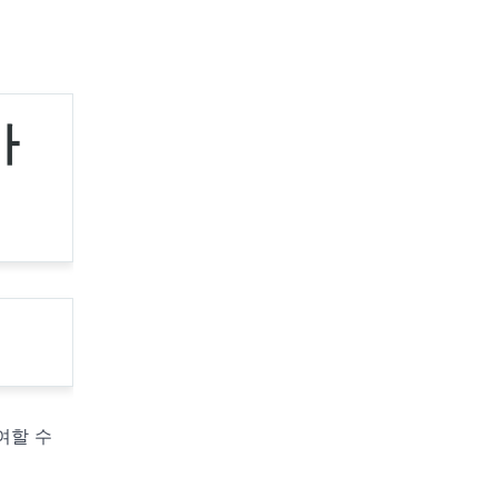
가
여할 수