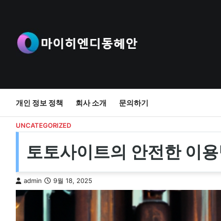
Skip
to
content
개인 정보 정책
회사 소개
문의하기
UNCATEGORIZED
토토사이트의 안전한 이용
admin
9월 18, 2025