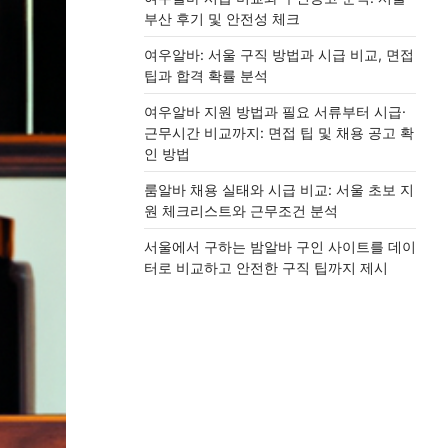
부산 후기 및 안전성 체크
여우알바: 서울 구직 방법과 시급 비교, 면접
팁과 합격 확률 분석
여우알바 지원 방법과 필요 서류부터 시급·
근무시간 비교까지: 면접 팁 및 채용 공고 확
인 방법
룸알바 채용 실태와 시급 비교: 서울 초보 지
원 체크리스트와 근무조건 분석
서울에서 구하는 밤알바 구인 사이트를 데이
터로 비교하고 안전한 구직 팁까지 제시