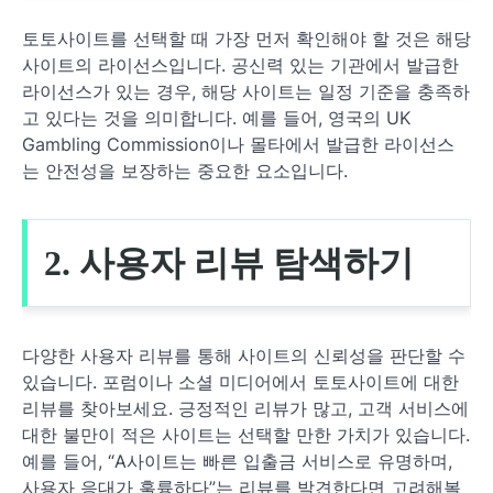
토토사이트를 선택할 때 가장 먼저 확인해야 할 것은 해당
사이트의 라이선스입니다. 공신력 있는 기관에서 발급한
라이선스가 있는 경우, 해당 사이트는 일정 기준을 충족하
고 있다는 것을 의미합니다. 예를 들어, 영국의 UK
Gambling Commission이나 몰타에서 발급한 라이선스
는 안전성을 보장하는 중요한 요소입니다.
2. 사용자 리뷰 탐색하기
다양한 사용자 리뷰를 통해 사이트의 신뢰성을 판단할 수
있습니다. 포럼이나 소셜 미디어에서 토토사이트에 대한
리뷰를 찾아보세요. 긍정적인 리뷰가 많고, 고객 서비스에
대한 불만이 적은 사이트는 선택할 만한 가치가 있습니다.
예를 들어, “A사이트는 빠른 입출금 서비스로 유명하며,
사용자 응대가 훌륭하다”는 리뷰를 발견한다면 고려해볼