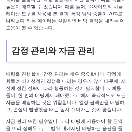
높은지 예측할 수 있습니다. 예를 들어, “C사이트의 시뮬
레이션 도구를 사용해 본 결과, 특정 팀의 승률이 70%로
나타났다”라는 데이터는 실질적인 베팅 결정을 내리는 데
도움이 될 수 있습니다.
감정 관리와 자금 관리
베팅을 진행할 때 감정 관리는 매우 중요합니다. 감정에
휘둘려 비이성적인 결정을 내리는 경우가 많기 때문에, 사
전에 정한 전략에 따라 행동하는 것이 필요합니다. 예를
들어, 한 번의 베팅에서 패배했다고 해서 즉각적으로 모든
자금을 베팅하는 것은 위험합니다. 일정 금액만을 베팅하
고, 손실이 발생했을 때는 잠시 쉬어가는 것이 좋습니다.
자금 관리 또한 필수입니다. 각 베팅에 사용해야 할 금액
을 미리 정해두고, 그 범위 내에서만 베팅하는 습관을 들