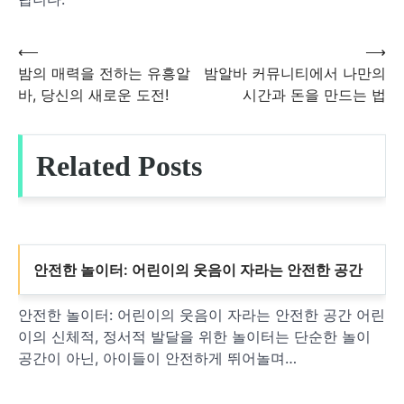
⟵
⟶
글
밤의 매력을 전하는 유흥알
밤알바 커뮤니티에서 나만의
바, 당신의 새로운 도전!
시간과 돈을 만드는 법
탐
색
Related Posts
안전한 놀이터: 어린이의 웃음이 자라는 안전한 공간
안전한 놀이터: 어린이의 웃음이 자라는 안전한 공간 어린
이의 신체적, 정서적 발달을 위한 놀이터는 단순한 놀이
공간이 아닌, 아이들이 안전하게 뛰어놀며…