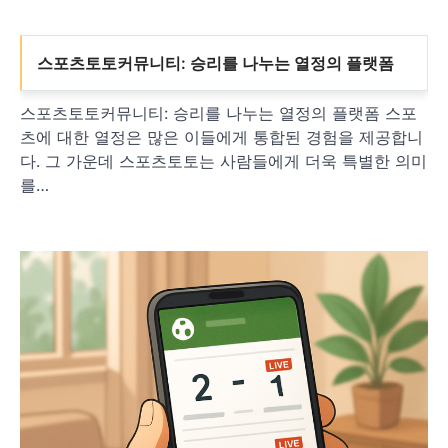
스포츠토토커뮤니티: 승리를 나누는 열정의 플랫폼
스포츠토토커뮤니티: 승리를 나누는 열정의 플랫폼 스포
츠에 대한 열정은 많은 이들에게 통합된 경험을 제공합니
다. 그 가운데 스포츠토토는 사람들에게 더욱 특별한 의미
를…