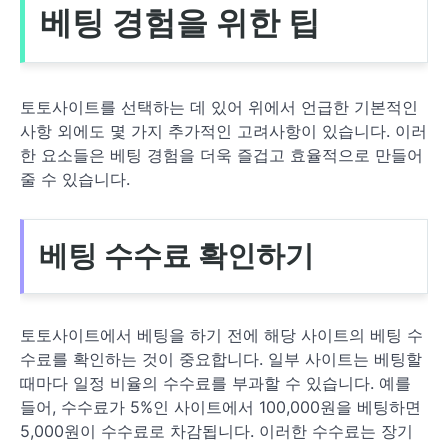
베팅 경험을 위한 팁
토토사이트를 선택하는 데 있어 위에서 언급한 기본적인
사항 외에도 몇 가지 추가적인 고려사항이 있습니다. 이러
한 요소들은 베팅 경험을 더욱 즐겁고 효율적으로 만들어
줄 수 있습니다.
베팅 수수료 확인하기
토토사이트에서 베팅을 하기 전에 해당 사이트의 베팅 수
수료를 확인하는 것이 중요합니다. 일부 사이트는 베팅할
때마다 일정 비율의 수수료를 부과할 수 있습니다. 예를
들어, 수수료가 5%인 사이트에서 100,000원을 베팅하면
5,000원이 수수료로 차감됩니다. 이러한 수수료는 장기