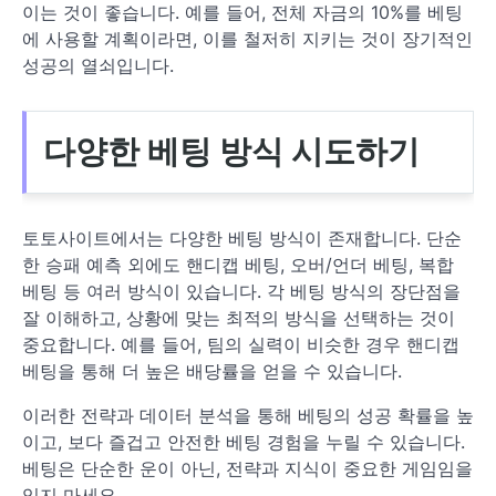
이는 것이 좋습니다. 예를 들어, 전체 자금의 10%를 베팅
에 사용할 계획이라면, 이를 철저히 지키는 것이 장기적인
성공의 열쇠입니다.
다양한 베팅 방식 시도하기
토토사이트에서는 다양한 베팅 방식이 존재합니다. 단순
한 승패 예측 외에도 핸디캡 베팅, 오버/언더 베팅, 복합
베팅 등 여러 방식이 있습니다. 각 베팅 방식의 장단점을
잘 이해하고, 상황에 맞는 최적의 방식을 선택하는 것이
중요합니다. 예를 들어, 팀의 실력이 비슷한 경우 핸디캡
베팅을 통해 더 높은 배당률을 얻을 수 있습니다.
이러한 전략과 데이터 분석을 통해 베팅의 성공 확률을 높
이고, 보다 즐겁고 안전한 베팅 경험을 누릴 수 있습니다.
베팅은 단순한 운이 아닌, 전략과 지식이 중요한 게임임을
잊지 마세요.