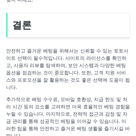
결론
안전하고 즐거운 베팅을 위해서는 신뢰할 수 있는 토토사
이트 선택이 필수적입니다. 사이트의 라이선스를 확인하
고, 사용자 리뷰를 탐색하며, 보안 시스템과 다양한 베팅
옵션을 점검하는 것이 중요합니다. 또한, 고객 지원 서비
스와 프로모션을 잘 활용하는 것도 좋은 선택에 도움이 됩
니다.
추가적으로 베팅 수수료, 모바일 호환성, 지급 한도 및 처
리 시간 등의 요소를 고려하면 더욱 효율적인 베팅 경험을
누릴 수 있습니다. 마지막으로, 전략적 접근과 감정 및 자
금 관리를 통해 성공적인 베팅을 이어갈 수 있습니다. 이
러한 팁을 통해 안전하고 즐거운 베팅 생활을 즐기시길 바
랍니다.